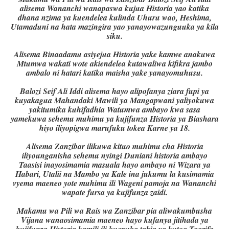
alisema Wananchi wanapaswa kujua Historia yao katika
dhana nzima ya kuendelea kulinda Uhuru wao, Heshima,
Utamaduni na hata mazingira yao yanayowazunguuka ya kila
siku.
Alisema Binaadamu asiyejua Historia yake kamwe anakuwa
Mtumwa wakati wote akiendelea kutawaliwa kifikra jambo
ambalo ni hatari katika maisha yake yanayomuhusu.
Balozi Seif Ali Iddi alisema hayo alipofanya ziara fupi ya
kuyakagua Mahandaki Mawili ya Mangapwani yaliyokuwa
yakitumika kuhifadhia Watumwa ambayo kwa sasa
yamekuwa sehemu muhimu ya kujifunza Historia ya Biashara
hiyo iliyopigwa marufuku tokea Karne ya 18.
Alisema Zanzibar ilikuwa kituo muhimu cha Historia
iliyounganisha sehemu nyingi Duniani historia ambayo
Taasisi inayosimamia masuala hayo ambayo ni Wizara ya
Habari, Utalii na Mambo ya Kale ina jukumu la kusimamia
vyema maeneo yote muhimu ili Wageni pamoja na Wananchi
wapate fursa ya kujifunza zaidi.
Makamu wa Pili wa Rais wa Zanzibar pia aliwakumbusha
Vijana wanaosimamia maeneo hayo kufanya jitihada ya
kujifunza Historia kamili ili kuepuka tabia ya kutoa Taarifa