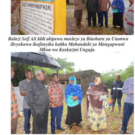
Balozi Seif Ali Iddi akipewa maelezo ya Biashara ya Utumwa
ilivyokuwa ikufanyika katika Mahandaki ya Mangapwani
Mkoa wa Kaskazini Unguja.