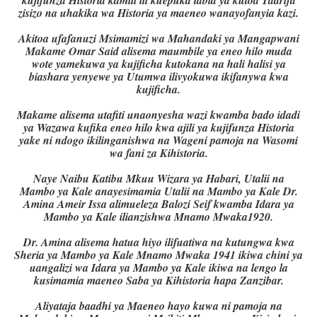
zisizo na uhakika wa Historia ya maeneo wanayofanyia kazi.
Akitoa ufafanuzi Msimamizi wa Mahandaki ya Mangapwani
Makame Omar Said alisema maumbile ya eneo hilo muda
wote yamekuwa ya kujificha kutokana na hali halisi ya
biashara yenyewe ya Utumwa ilivyokuwa ikifanywa kwa
kujificha.
Makame alisema utafiti unaonyesha wazi kwamba bado idadi
ya Wazawa kufika eneo hilo kwa ajili ya kujifunza Historia
yake ni ndogo ikilinganishwa na Wageni pamoja na Wasomi
wa fani za Kihistoria.
Naye Naibu Katibu Mkuu Wizara ya Habari, Utalii na
Mambo ya Kale anayesimamia Utalii na Mambo ya Kale Dr.
Amina Ameir Issa alimueleza Balozi Seif kwamba Idara ya
Mambo ya Kale ilianzishwa Mnamo Mwaka1920.
Dr. Amina alisema hatua hiyo ilifuatiwa na kutungwa kwa
Sheria ya Mambo ya Kale Mnamo Mwaka 1941 ikiwa chini ya
uangalizi wa Idara ya Mambo ya Kale ikiwa na lengo la
kusimamia maeneo Saba ya Kihistoria hapa Zanzibar.
Aliyataja baadhi ya Maeneo hayo kuwa ni pamoja na