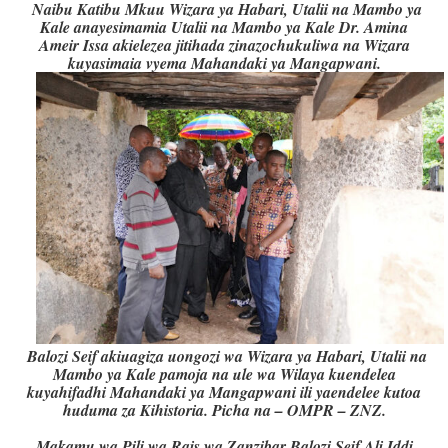
Naibu Katibu Mkuu Wizara ya Habari, Utalii na Mambo ya
Kale anayesimamia Utalii na Mambo ya Kale Dr. Amina
Ameir Issa akielezea jitihada zinazochukuliwa na Wizara
kuyasimaia vyema Mahandaki ya Mangapwani.
Balozi Seif akiuagiza uongozi wa Wizara ya Habari, Utalii na
Mambo ya Kale pamoja na ule wa Wilaya kuendelea
kuyahifadhi Mahandaki ya Mangapwani ili yaendelee kutoa
huduma za Kihistoria. Picha na – OMPR – ZNZ.
Makamu wa Pili wa Rais wa Zanzibar Balozi Seif Ali Iddi