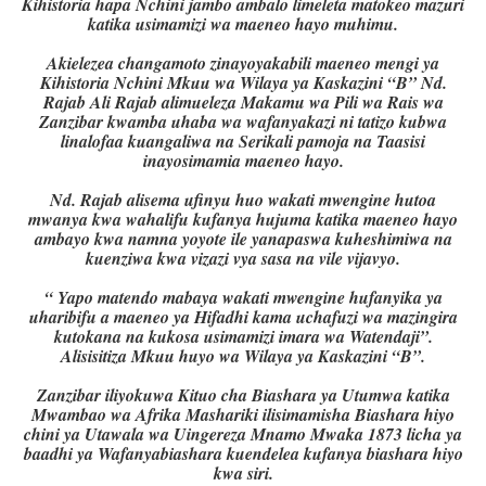
Kihistoria hapa Nchini jambo ambalo limeleta matokeo mazuri
katika usimamizi wa maeneo hayo muhimu.
Akielezea changamoto zinayoyakabili maeneo mengi ya
Kihistoria Nchini Mkuu wa Wilaya ya Kaskazini “B” Nd.
Rajab Ali Rajab alimueleza Makamu wa Pili wa Rais wa
Zanzibar kwamba uhaba wa wafanyakazi ni tatizo kubwa
linalofaa kuangaliwa na Serikali pamoja na Taasisi
inayosimamia maeneo hayo.
Nd. Rajab alisema ufinyu huo wakati mwengine hutoa
mwanya kwa wahalifu kufanya hujuma katika maeneo hayo
ambayo kwa namna yoyote ile yanapaswa kuheshimiwa na
kuenziwa kwa vizazi vya sasa na vile vijavyo.
“ Yapo matendo mabaya wakati mwengine hufanyika ya
uharibifu a maeneo ya Hifadhi kama uchafuzi wa mazingira
kutokana na kukosa usimamizi imara wa Watendaji”.
Alisisitiza Mkuu huyo wa Wilaya ya Kaskazini “B”.
Zanzibar iliyokuwa Kituo cha Biashara ya Utumwa katika
Mwambao wa Afrika Mashariki ilisimamisha Biashara hiyo
chini ya Utawala wa Uingereza Mnamo Mwaka 1873 licha ya
baadhi ya Wafanyabiashara kuendelea kufanya biashara hiyo
kwa siri.