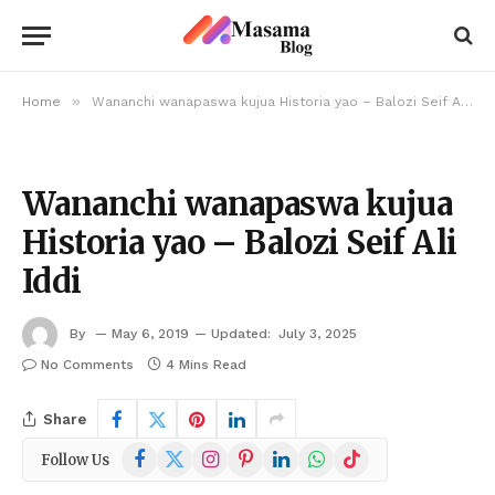
»
Home
Wananchi wanapaswa kujua Historia yao – Balozi Seif Ali Iddi
Wananchi wanapaswa kujua
Historia yao – Balozi Seif Ali
Iddi
By
May 6, 2019
Updated:
July 3, 2025
No Comments
4 Mins Read
Share
Facebook
X
Instagram
Pinterest
LinkedIn
WhatsApp
TikTok
Follow Us
(Twitter)