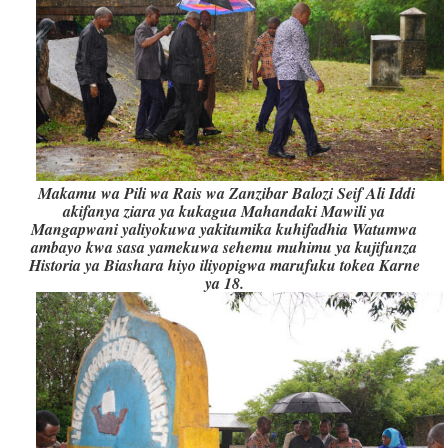
Makamu wa Pili wa Rais wa Zanzibar Balozi Seif Ali Iddi
akifanya ziara ya kukagua Mahandaki Mawili ya
Mangapwani yaliyokuwa yakitumika kuhifadhia Watumwa
ambayo kwa sasa yamekuwa sehemu muhimu ya kujifunza
Historia ya Biashara hiyo iliyopigwa marufuku tokea Karne
ya 18.