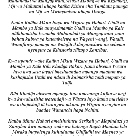
Mahandaki ya Mangapwani,Msikiti Mkongwe wa Kizimkazi,
Mji wa Makutani uliopo katika Kisiwa cha Tumbatu pamoja
na Mji wa Mwinyimkuu uliopo Dunga.
Naibu Katibu Mkuu huyo wa Wizara ya Habari, Utalii na
Mambo ya Kale anayesimamia Utalii na Mambo ya Kale
alifahamisha kwamba Mahandaki ya Mangapwani yana
bahati kubwa ya kutembelewa na Wageni wengi, Watalii,
Wanafunzo pamoja na Watafiti ikilinganishwa na sehemu
nyengine za Kihistoria zilizopo Zanzibar.
Kwa upande wake Katibu Mkuu Wizara ya Habari, Utalii na
Mambo ya Kale Bibi Khadija Bakari Juma alisema Wizara
hiyo kwa sasa tayari imeshaandaa mpango maalum wa
kushajiisha Utalii wa ndani ili kuimarisha zaidi mapato ya
Taifa.
Bibi Khadija alisema mpango huo umeaanza kufanya kazi
kwa kuwahusisha watendaji wa Wizara hiyo kama muelekeo
wa ushajiishaji ili kuungwa mkono ya Wizara nyengine na
baadae Wananchi hapa Nchini.
Katibu Mkuu Habari ameishukuru Serikali ya Mapinduzi ya
Zanzibar kwa uamuzi wake wa kutenga Bajeti Maalum kila
Mwaka inayolenga kuhudumia Uhifadhi wa Maeneo ya