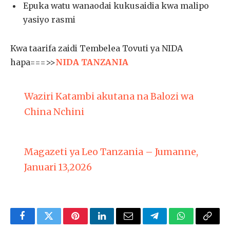
Epuka watu wanaodai kukusaidia kwa malipo
yasiyo rasmi
Kwa taarifa zaidi Tembelea Tovuti ya NIDA
hapa===>>
NIDA TANZANIA
Waziri Katambi akutana na Balozi wa
China Nchini
Magazeti ya Leo Tanzania – Jumanne,
Januari 13,2026
Facebook
Twitter
Pinterest
LinkedIn
Email
Telegram
WhatsApp
Copy