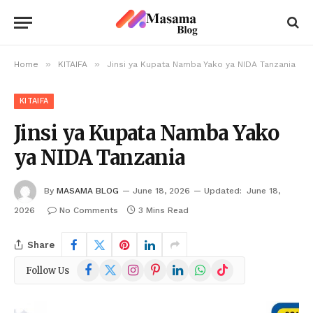
»
»
Home
KITAIFA
Jinsi ya Kupata Namba Yako ya NIDA Tanzania
KITAIFA
Jinsi ya Kupata Namba Yako
ya NIDA Tanzania
By
MASAMA BLOG
June 18, 2026
Updated:
June 18,
2026
No Comments
3 Mins Read
Share
Facebook
X
Instagram
Pinterest
LinkedIn
WhatsApp
TikTok
Follow Us
(Twitter)