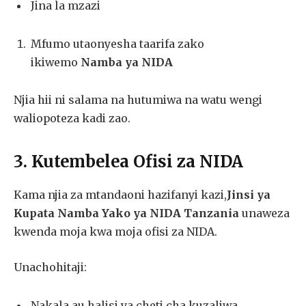
Jina la mzazi
Mfumo utaonyesha taarifa zako
ikiwemo
Namba ya NIDA
Njia hii ni salama na hutumiwa na watu wengi
waliopoteza kadi zao.
3. Kutembelea Ofisi za NIDA
Kama njia za mtandaoni hazifanyi kazi,
Jinsi ya
Kupata Namba Yako ya NIDA Tanzania
unaweza
kwenda moja kwa moja ofisi za NIDA.
Unachohitaji:
Nakala au halisi ya cheti cha kuzaliwa