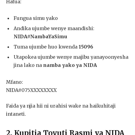
Hatua:
Fungua simu yako
Andika ujumbe wenye maandishi:
NIDA#NambaYaSimu
Tuma ujumbe huo kwenda
15096
Utapokea ujumbe wenye majibu yanayoonyesha
jina lako na
namba yako ya NIDA
Mfano:
NIDA#075XXXXXXXX
Faida ya njia hii ni urahisi wake na haikuhitaji
intaneti.
2. Kupitia Tovuti Rasmi ya NIDA