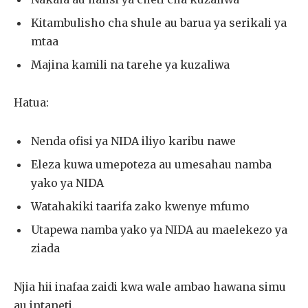
Kitambulisho cha shule au barua ya serikali ya
mtaa
Majina kamili na tarehe ya kuzaliwa
Hatua:
Nenda ofisi ya NIDA iliyo karibu nawe
Eleza kuwa umepoteza au umesahau namba
yako ya NIDA
Watahakiki taarifa zako kwenye mfumo
Utapewa namba yako ya NIDA au maelekezo ya
ziada
Njia hii inafaa zaidi kwa wale ambao hawana simu
au intaneti.