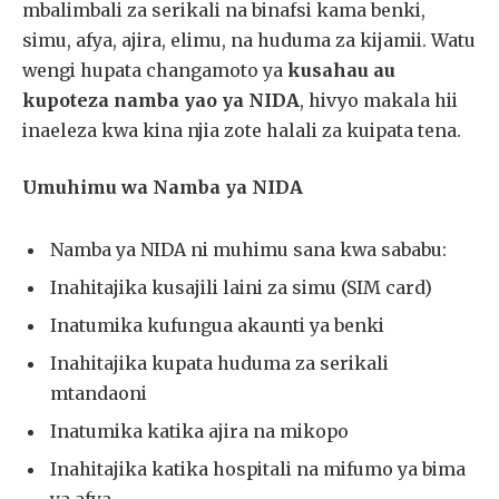
mbalimbali za serikali na binafsi kama benki,
simu, afya, ajira, elimu, na huduma za kijamii. Watu
wengi hupata changamoto ya
kusahau au
kupoteza namba yao ya NIDA
, hivyo makala hii
inaeleza kwa kina njia zote halali za kuipata tena.
Umuhimu wa Namba ya NIDA
Namba ya NIDA ni muhimu sana kwa sababu:
Inahitajika kusajili laini za simu (SIM card)
Inatumika kufungua akaunti ya benki
Inahitajika kupata huduma za serikali
mtandaoni
Inatumika katika ajira na mikopo
Inahitajika katika hospitali na mifumo ya bima
ya afya