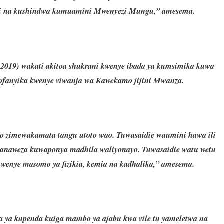
ani na kushindwa kumuamini Mwenyezi Mungu,” amesema.
, 2019) wakati akitoa shukrani kwenye ibada ya kumsimika kuwa
yofanyika kwenye viwanja wa Kawekamo jijini Mwanza.
 zimewakamata tangu utoto wao. Tuwasaidie waumini hawa ili
aweza kuwaponya madhila waliyonayo. Tuwasaidie watu wetu
kwenye masomo ya fizikia, kemia na kadhalika,” amesema.
 ya kupenda kuiga mambo ya ajabu kwa vile tu yameletwa na