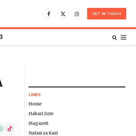
GET IN TOUCH
Facebook
X
Instagram
(Twitter)

A
LINKS
Home
Habari Zote
Magazeti
In
hatsApp
TikTok
Nafasi za Kazi