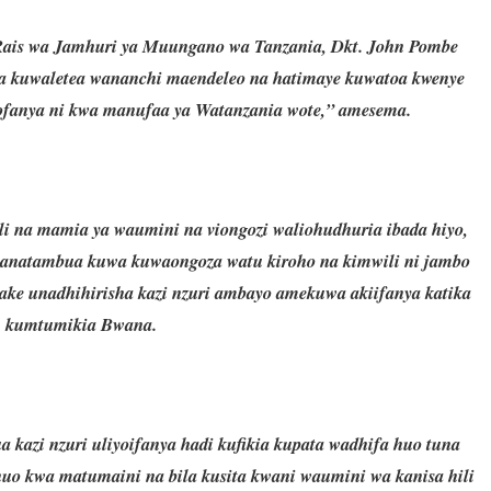
Rais wa Jamhuri ya Muungano wa Tanzania, Dkt. John Pombe
a kuwaletea wananchi maendeleo na hatimaye kuwatoa kwenye
ofanya ni kwa manufaa ya Watanzania wote,” amesema.
i na mamia ya waumini na viongozi waliohudhuria ibada hiyo,
anatambua kuwa kuwaongoza watu kiroho na kimwili ni jambo
ake unadhihirisha kazi nzuri ambayo amekuwa akiifanya katika
kumtumikia Bwana.
 kazi nzuri uliyoifanya hadi kufikia kupata wadhifa huo tuna
uo kwa matumaini na bila kusita kwani waumini wa kanisa hili