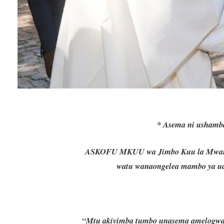
* Asema ni ushamba
ASKOFU MKUU wa Jimbo Kuu la Mwanza,
watu wanaongelea mambo ya u
“Mtu akivimba tumbo unasema amelogwa 