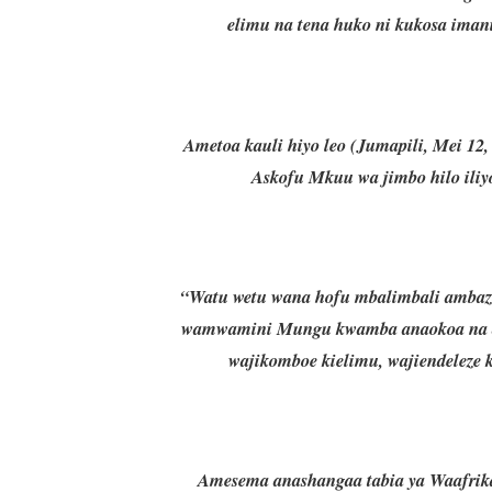
elimu na tena huko ni kukosa im
Ametoa kauli hiyo leo (Jumapili, Mei 12
Askofu Mkuu wa jimbo hilo ili
“Watu wetu wana hofu mbalimbali ambazo
wamwamini Mungu kwamba anaokoa na an
wajikomboe kielimu, wajiendeleze 
Amesema anashangaa tabia ya Waafrika