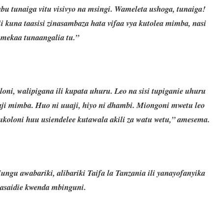
bu tunaiga vitu visivyo na msingi. Wameleta ushoga, tunaiga!
i kuna taasisi zinasambaza hata vifaa vya kutolea mimba, nasi
umekaa tunaangalia tu.”
i, walipigana ili kupata uhuru. Leo na sisi tupiganie uhuru
ji mimba. Huo ni uuaji, hiyo ni dhambi. Miongoni mwetu leo
koloni huu usiendelee kutawala akili za watu wetu,” amesema.
awabariki, alibariki Taifa la Tanzania ili yanayofanyika
asaidie kwenda mbinguni.