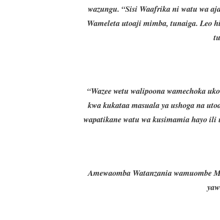
wazungu. “Sisi Waafrika ni watu wa aja
Wameleta utoaji mimba, tunaiga. Leo hi
t
“Wazee wetu walipoona wamechoka ukolon
kwa kukataa masuala ya ushoga na utoa
wapatikane watu wa kusimamia hayo ili u
Amewaomba Watanzania wamuombe Mungu 
yaw