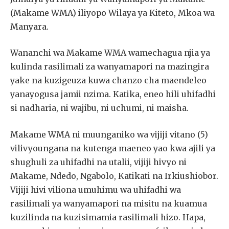
(Makame WMA) iliyopo Wilaya ya Kiteto, Mkoa wa
Manyara.
Wananchi wa Makame WMA wamechagua njia ya
kulinda rasilimali za wanyamapori na mazingira
yake na kuzigeuza kuwa chanzo cha maendeleo
yanayogusa jamii nzima. Katika, eneo hili uhifadhi
si nadharia, ni wajibu, ni uchumi, ni maisha.
Makame WMA ni muunganiko wa vijiji vitano (5)
vilivyoungana na kutenga maeneo yao kwa ajili ya
shughuli za uhifadhi na utalii, vijiji hivyo ni
Makame, Ndedo, Ngabolo, Katikati na Irkiushiobor.
Vijiji hivi viliona umuhimu wa uhifadhi wa
rasilimali ya wanyamapori na misitu na kuamua
kuzilinda na kuzisimamia rasilimali hizo. Hapa,