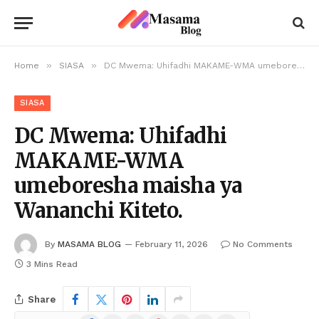
»
»
Home
SIASA
DC Mwema: Uhifadhi MAKAME-WMA umeboresha maisha ya Wananchi Kiteto.
SIASA
DC Mwema: Uhifadhi
MAKAME-WMA
umeboresha maisha ya
Wananchi Kiteto.
By
MASAMA BLOG
February 11, 2026
No Comments
3 Mins Read
Share