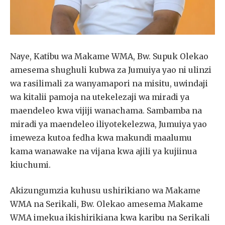
Naye, Katibu wa Makame WMA, Bw. Supuk Olekao
amesema shughuli kubwa za Jumuiya yao ni ulinzi
wa rasilimali za wanyamapori na misitu, uwindaji
wa kitalii pamoja na utekelezaji wa miradi ya
maendeleo kwa vijiji wanachama. Sambamba na
miradi ya maendeleo iliyotekelezwa, Jumuiya yao
imeweza kutoa fedha kwa makundi maalumu
kama wanawake na vijana kwa ajili ya kujiinua
kiuchumi.
Akizungumzia kuhusu ushirikiano wa Makame
WMA na Serikali, Bw. Olekao amesema Makame
WMA imekua ikishirikiana kwa karibu na Serikali