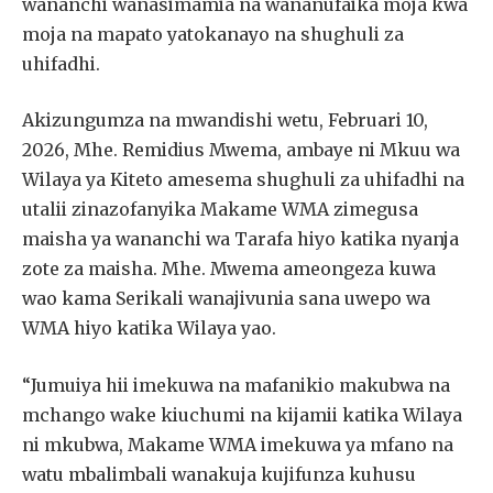
wananchi wanasimamia na wananufaika moja kwa
moja na mapato yatokanayo na shughuli za
uhifadhi.
Akizungumza na mwandishi wetu, Februari 10,
2026, Mhe. Remidius Mwema, ambaye ni Mkuu wa
Wilaya ya Kiteto amesema shughuli za uhifadhi na
utalii zinazofanyika Makame WMA zimegusa
maisha ya wananchi wa Tarafa hiyo katika nyanja
zote za maisha. Mhe. Mwema ameongeza kuwa
wao kama Serikali wanajivunia sana uwepo wa
WMA hiyo katika Wilaya yao.
“Jumuiya hii imekuwa na mafanikio makubwa na
mchango wake kiuchumi na kijamii katika Wilaya
ni mkubwa, Makame WMA imekuwa ya mfano na
watu mbalimbali wanakuja kujifunza kuhusu