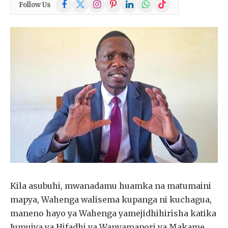
Facebook
X
Instagram
Pinterest
LinkedIn
WhatsApp
TikTok
Follow Us
(Twitter)
Kila asubuhi, mwanadamu huamka na matumaini
mapya, Wahenga walisema kupanga ni kuchagua,
maneno hayo ya Wahenga yamejidhihirisha katika
Jumuiya ya Hifadhi ya Wanyamapori ya Makame