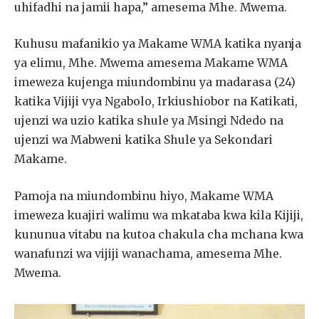
uhifadhi na jamii hapa,” amesema Mhe. Mwema.
Kuhusu mafanikio ya Makame WMA katika nyanja
ya elimu, Mhe. Mwema amesema Makame WMA
imeweza kujenga miundombinu ya madarasa (24)
katika Vijiji vya Ngabolo, Irkiushiobor na Katikati,
ujenzi wa uzio katika shule ya Msingi Ndedo na
ujenzi wa Mabweni katika Shule ya Sekondari
Makame.
Pamoja na miundombinu hiyo, Makame WMA
imeweza kuajiri walimu wa mkataba kwa kila Kijiji,
kununua vitabu na kutoa chakula cha mchana kwa
wanafunzi wa vijiji wanachama, amesema Mhe.
Mwema.