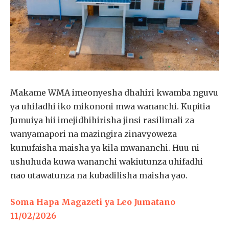
Makame WMA imeonyesha dhahiri kwamba nguvu
ya uhifadhi iko mikononi mwa wananchi. Kupitia
Jumuiya hii imejidhihirisha jinsi rasilimali za
wanyamapori na mazingira zinavyoweza
kunufaisha maisha ya kila mwananchi. Huu ni
ushuhuda kuwa wananchi wakiutunza uhifadhi
nao utawatunza na kubadilisha maisha yao.
Soma Hapa Magazeti ya Leo Jumatano
11/02/2026