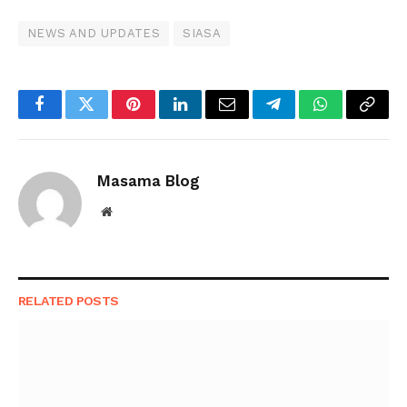
NEWS AND UPDATES
SIASA
Facebook
Twitter
Pinterest
LinkedIn
Email
Telegram
WhatsApp
Copy
Link
Masama Blog
Website
RELATED
POSTS