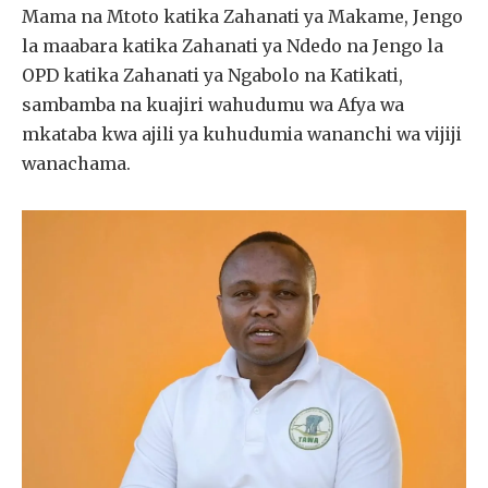
Mama na Mtoto katika Zahanati ya Makame, Jengo
la maabara katika Zahanati ya Ndedo na Jengo la
OPD katika Zahanati ya Ngabolo na Katikati,
sambamba na kuajiri wahudumu wa Afya wa
mkataba kwa ajili ya kuhudumia wananchi wa vijiji
wanachama.