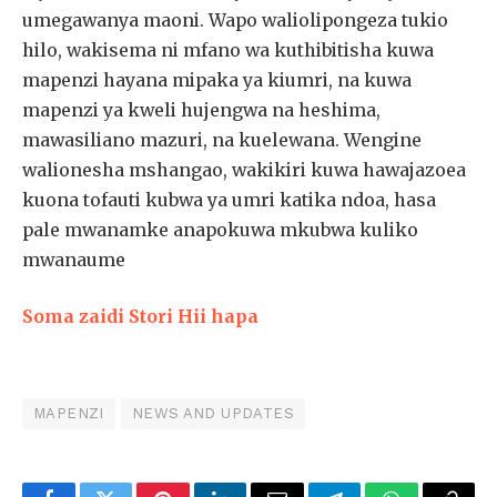
umegawanya maoni. Wapo waliolipongeza tukio
hilo, wakisema ni mfano wa kuthibitisha kuwa
mapenzi hayana mipaka ya kiumri, na kuwa
mapenzi ya kweli hujengwa na heshima,
mawasiliano mazuri, na kuelewana. Wengine
walionesha mshangao, wakikiri kuwa hawajazoea
kuona tofauti kubwa ya umri katika ndoa, hasa
pale mwanamke anapokuwa mkubwa kuliko
mwanaume
Soma zaidi Stori Hii hapa
MAPENZI
NEWS AND UPDATES