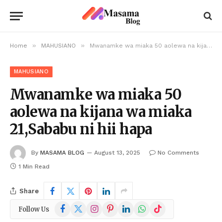
»
»
Home
MAHUSIANO
Mwanamke wa miaka 50 aolewa na kijana wa miaka 21,Sababu ni hii hapa
MAHUSIANO
Mwanamke wa miaka 50
aolewa na kijana wa miaka
21,Sababu ni hii hapa
By
MASAMA BLOG
August 13, 2025
No Comments
1 Min Read
Share
Facebook
X
Instagram
Pinterest
LinkedIn
WhatsApp
TikTok
Follow Us
(Twitter)