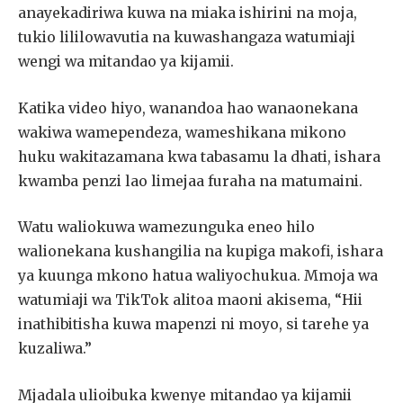
anayekadiriwa kuwa na miaka ishirini na moja,
tukio lililowavutia na kuwashangaza watumiaji
wengi wa mitandao ya kijamii.
Katika video hiyo, wanandoa hao wanaonekana
wakiwa wamependeza, wameshikana mikono
huku wakitazamana kwa tabasamu la dhati, ishara
kwamba penzi lao limejaa furaha na matumaini.
Watu waliokuwa wamezunguka eneo hilo
walionekana kushangilia na kupiga makofi, ishara
ya kuunga mkono hatua waliyochukua. Mmoja wa
watumiaji wa TikTok alitoa maoni akisema, “Hii
inathibitisha kuwa mapenzi ni moyo, si tarehe ya
kuzaliwa.”
Mjadala ulioibuka kwenye mitandao ya kijamii