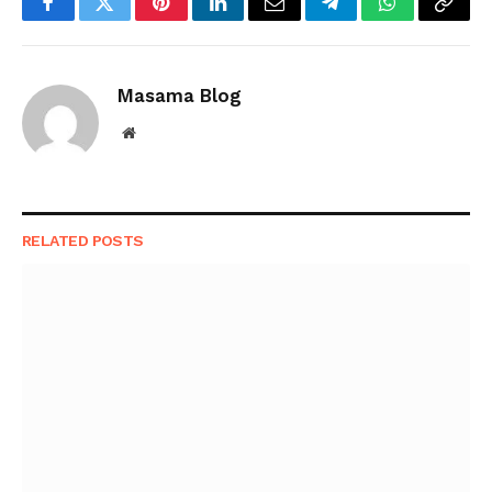
Facebook
Twitter
Pinterest
LinkedIn
Email
Telegram
WhatsApp
Copy
Link
Masama Blog
Website
RELATED
POSTS