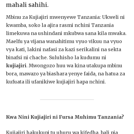
mahali sahihi.
Mbinu za Kujiajiri mwenyewe Tanzania: Ukweli ni
kwamba, soko la ajira rasmi nchini Tanzania
limekuwa na ushindani mkubwa sana kila mwaka.
Maelfu ya vijana wanahitimu vyuo vikuu na vyuo
vya kati, lakini nafasi za kazi serikalini na sekta
binafsi ni chache. Suluhisho la kudumu ni
kujiajiri
. Mwongozo huu wa kina utakupa mbinu
bora, mawazo ya biashara yenye faida, na hatua za
kufuata ili ufanikiwe kujiajiri hapa nchini.
Kwa Nini Kujiajiri ni Fursa Muhimu Tanzania?
Kujiajiri hakukupi tu uhuru wa kifedha, bali pia