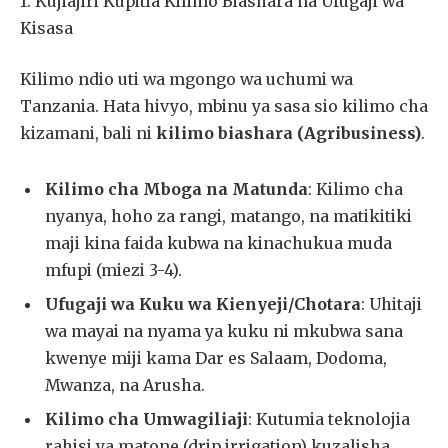
1. Kujiajiri Kupitia Kilimo Biashara na Ufugaji wa
Kisasa
Kilimo ndio uti wa mgongo wa uchumi wa
Tanzania. Hata hivyo, mbinu ya sasa sio kilimo cha
kizamani, bali ni
kilimo biashara (Agribusiness)
.
Kilimo cha Mboga na Matunda
: Kilimo cha
nyanya, hoho za rangi, matango, na matikitiki
maji kina faida kubwa na kinachukua muda
mfupi (miezi 3-4).
Ufugaji wa Kuku wa Kienyeji/Chotara
: Uhitaji
wa mayai na nyama ya kuku ni mkubwa sana
kwenye miji kama Dar es Salaam, Dodoma,
Mwanza, na Arusha.
Kilimo cha Umwagiliaji
: Kutumia teknolojia
rahisi ya matone (drip irrigation) kuzalisha