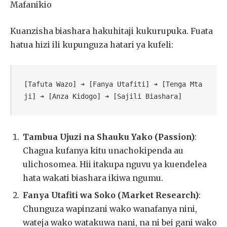
Mafanikio
Kuanzisha biashara hakuhitaji kukurupuka. Fuata
hatua hizi ili kupunguza hatari ya kufeli:
[Tafuta Wazo] ➔ [Fanya Utafiti] ➔ [Tenga Mta
Tambua Ujuzi na Shauku Yako (Passion)
:
Chagua kufanya kitu unachokipenda au
ulichosomea. Hii itakupa nguvu ya kuendelea
hata wakati biashara ikiwa ngumu.
Fanya Utafiti wa Soko (Market Research)
:
Chunguza wapinzani wako wanafanya nini,
wateja wako watakuwa nani, na ni bei gani wako