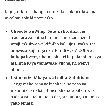
Kujiajiri kuna changamoto zake, lakini ukiwa na
mkakati sahihi utazivuka:
Ukosefu wa Mtaji
:
Suluhisho:
Anza na
biashara za kutoa huduma ambazo hazihitaji
mtaji mkubwa wa kifedha bali ujuzi wako. Pia,
unaweza kujiunga na vikundi vya VICOBA au
kukopa kwenye halmashauri kupitia mikopo ya
asilimia 10 ya wanawake, vijana, na wenye
ulemavu.
Usimamizi Mbaya wa Fedha
:
Suluhisho:
Tenganisha pesa ya biashara na pesa ya
matumizi binafsi. Jilipe mshahara kila mwezi
badala ya kuchukua faida yote kufanya mambo
yako binafsi.