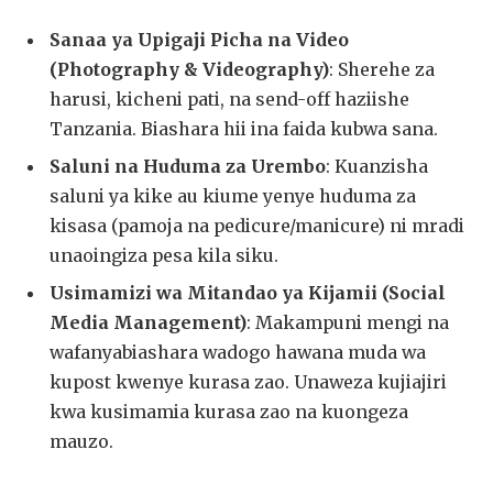
Sanaa ya Upigaji Picha na Video
(Photography & Videography)
: Sherehe za
harusi, kicheni pati, na send-off haziishe
Tanzania. Biashara hii ina faida kubwa sana.
Saluni na Huduma za Urembo
: Kuanzisha
saluni ya kike au kiume yenye huduma za
kisasa (pamoja na pedicure/manicure) ni mradi
unaoingiza pesa kila siku.
Usimamizi wa Mitandao ya Kijamii (Social
Media Management)
: Makampuni mengi na
wafanyabiashara wadogo hawana muda wa
kupost kwenye kurasa zao. Unaweza kujiajiri
kwa kusimamia kurasa zao na kuongeza
mauzo.