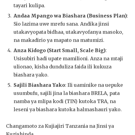
tayari kulipa.
Andaa Mpango wa Biashara (Business Plan)
:
Sio lazima uwe mrefu sana. Andika jinsi
utakavyopata bidhaa, utakavyofanya masoko,
na makadirio ya mapato na matumizi.
Anza Kidogo (Start Small, Scale Big)
:
Usisubiri hadi upate mamilioni. Anza na mtaji
ulionao, kisha dunduliza faida ili kukuza
biashara yako.
Sajili Biashara Yako
: Ili uaminike na uepuke
usumbufu, sajili jina la biashara BRELA, pata
namba ya mlipa kodi (TIN) kutoka TRA, na
leseni ya biashara kutoka halmashauri yako.
Changamoto za Kujiajiri Tanzania na Jinsi ya
Kuzishinda