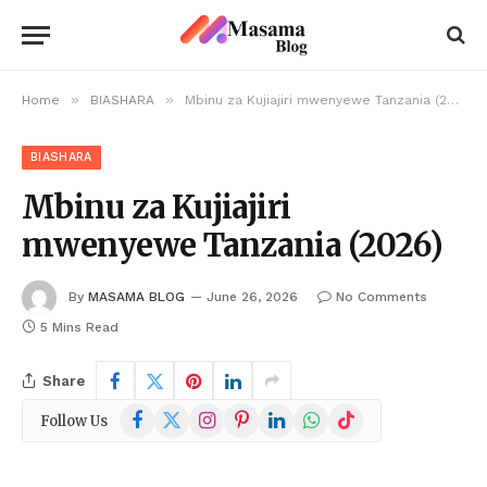
»
»
Home
BIASHARA
Mbinu za Kujiajiri mwenyewe Tanzania (2026)
BIASHARA
Mbinu za Kujiajiri
mwenyewe Tanzania (2026)
By
MASAMA BLOG
June 26, 2026
No Comments
5 Mins Read
Share
Facebook
X
Instagram
Pinterest
LinkedIn
WhatsApp
TikTok
Follow Us
(Twitter)