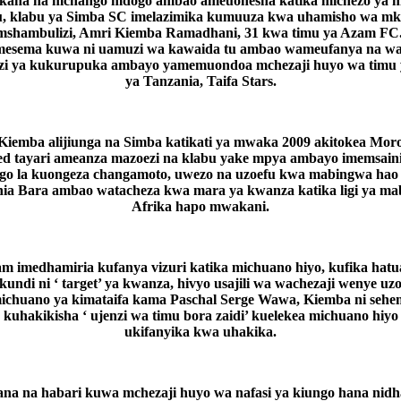
kana na mchango mdogo ambao ameuonesha katika michezo ya 
, klabu ya Simba SC imelazimika kumuuza kwa uhamisho wa m
mshambulizi, Amri Kiemba Ramadhani, 31 kwa timu ya Azam FC
esema kuwa ni uamuzi wa kawaida tu ambao wameufanya na wal
i ya kukurupuka ambayo yamemuondoa mchezaji huyo wa timu y
ya Tanzania, Taifa Stars.
Kiemba alijiunga na Simba katikati ya mwaka 2009 akitokea Mor
ed tayari ameanza mazoezi na klabu yake mpya ambayo imemsain
ngo la kuongeza changamoto, uwezo na uzoefu kwa mabingwa hao
ia Bara ambao watacheza kwa mara ya kwanza katika ligi ya m
Afrika hapo mwakani.
m imedhamiria kufanya vizuri katika michuano hiyo, kufika hatu
undi ni ‘ target’ ya kwanza, hivyo usajili wa wachezaji wenye uz
ichuano ya kimataifa kama Paschal Serge Wawa, Kiemba ni sehe
kuhakikisha ‘ ujenzi wa timu bora zaidi’ kuelekea michuano hiyo
ukifanyika kwa uhakika.
na na habari kuwa mchezaji huyo wa nafasi ya kiungo hana nid