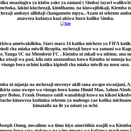
tika msazingira ya klabu yake ya zamani ( Simba) tayari walikwi
mchoka, lakini kiuchezaji, kinidhamu, na kiuwajibikaji, Kiemba n
hezaji ambaye alihitaji changamoto mpya,. Azam ni sehemu amb
anaweza kufanya kazi akiwa huru kuliko Simba.
Akiwa ameiwakilisha, Stars mara 14 katika michezo ya FIFA katik
pindi cha miaka miwili iliyopita, mchezaji huyo wa zamani wa Kag
r, Yanga SC na Miembeni FC , Kiemba ni mkali wa mbinu, ana 
ika utoaji wa pasi, kila mtu anatambua kuwa Kiemba ni mmoja kat
viungo bora nchini katika kipindi cha miaka miwili na nusu sasa.
mba ni mjanja na mchezaji mwenye akili sana awapo uwanjani, 
fikiria sana uwepo wa viungo-bora kama Himid Mao, Salum Abub
pre Bolou, Frank Domayo zaidi wanahitaji kuwa na kikosi kiku
acho kinaweza kutimiza sehemu ya malengo yao katika michuan
kimataifa na ile ya ndani ya nchi.
Joseph Omog, mwalimu wa timu hiyo ameridhia usajili wa Kiemba
roon huyo sasa atakuwa na wigo mpana wa kufanya machaguo 