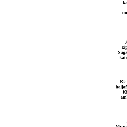
ka
mc
ki
Suga
kat
Kie
haija
Ki
amb
Mcame