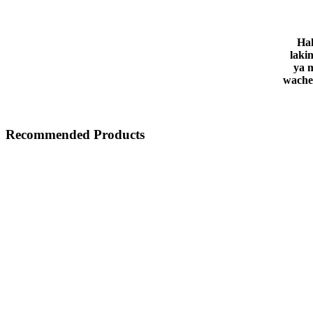
Hak
laki
ya 
wache
Recommended Products