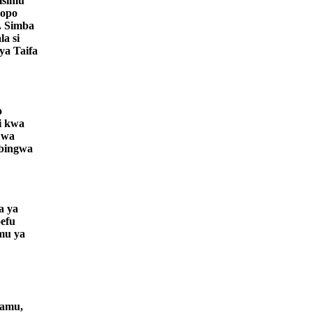
msimu
kopo
. Simba
a si
a Taifa
o
i kwa
 wa
abingwa
a ya
oefu
mu ya
hamu,