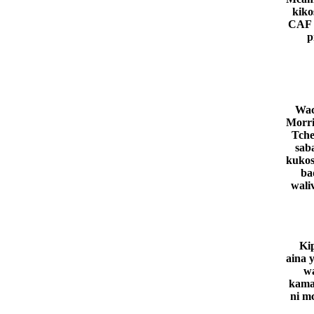
kiko
CAF n
p
Wac
Morri
Tche
sab
kukos
ba
wali
Ki
aina 
wa
kama 
ni m