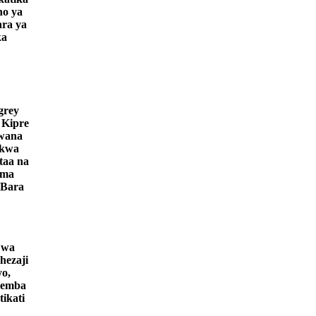
no ya
ara ya
ka
grey
 Kipre
awana
 kwa
taa na
ama
 Bara
 wa
hezaji
yo,
Kiemba
ikati