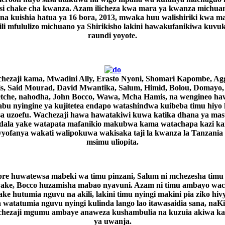
si chake cha kwanza. Azam ilicheza kwa mara ya kwanza michua
a kuishia hatua ya 16 bora, 2013, mwaka huu walishiriki kwa m
ili mfululizo michuano ya Shirikisho lakini hawakufanikiwa kuvu
raundi yoyote.
hezaji kama, Mwadini Ally, Erasto Nyoni, Shomari Kapombe, Ag
s, Said Mourad, David Mwantika, Salum, Himid, Bolou, Domayo,
tche, nahodha, John Bocco, Wawa, Mcha Hamis, na wengineo h
abu nyingine ya kujitetea endapo watashindwa kuibeba timu hiyo
a uzoefu. Wachezaji hawa hawatakiwi kuwa katika dhana ya mas
dala yake watapata mafanikio makubwa kama watachapa kazi k
vyofanya wakati walipokuwa wakisaka taji la kwanza la Tanzania
msimu uliopita.
pre huwatewsa mabeki wa timu pinzani, Salum ni mchezesha timu
yake, Bocco huzamisha mabao nyavuni. Azam ni timu ambayo wac
ke hutumia nguvu na akili, lakini timu nyingi makini pia ziko hiv
watatumia nguvu nyingi kulinda lango lao itawasaidia sana, na
chezaji mgumu ambaye anaweza kushambulia na kuzuia akiwa kat
ya uwanja.