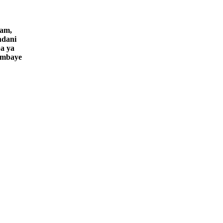
zam,
ndani
a ya
ambaye