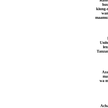
Kuto
huu
kiung-
wam
maamuz
Unit
le
Tanzan
Aza
mak
wa m
Acha