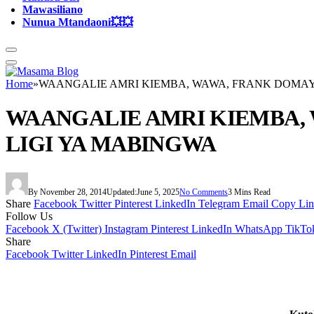
Mawasiliano
Nunua Mtandaoni💥💥
Home
»
WAANGALIE AMRI KIEMBA, WAWA, FRANK DOMAY
WAANGALIE AMRI KIEMBA, 
LIGI YA MABINGWA
By
November 28, 2014
Updated:
June 5, 2025
No Comments
3 Mins Read
Share
Facebook
Twitter
Pinterest
LinkedIn
Telegram
Email
Copy Li
Follow Us
Facebook
X (Twitter)
Instagram
Pinterest
LinkedIn
WhatsApp
TikTo
Share
Facebook
Twitter
LinkedIn
Pinterest
Email