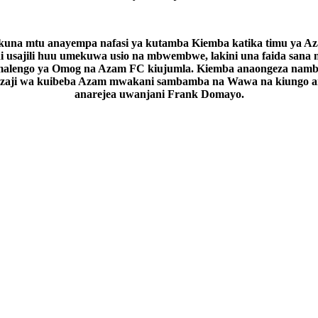
una mtu anayempa nafasi ya kutamba Kiemba katika timu ya A
ni usajili huu umekuwa usio na mbwembwe, lakini una faida sana 
malengo ya Omog na Azam FC kiujumla. Kiemba anaongeza namb
zaji wa kuibeba Azam mwakani sambamba na Wawa na kiungo 
anarejea uwanjani Frank Domayo.