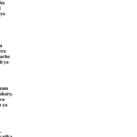
sha
i
ayo
a
era
macho
i ya
Azam
akary,
bwa
o ya
.
katika