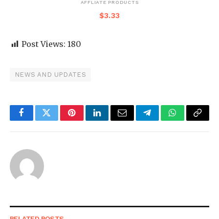
AFFLIATE PRODUCTS
$
3.33
Post Views:
180
NEWS AND UPDATES
Facebook
Twitter
Pinterest
LinkedIn
Email
Telegram
WhatsApp
Copy
Link
RELATED
POSTS