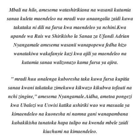
Mbali na hilo, amesema watashirikiana na wasanii kutumia
sanaa kuleta maendeleo na mradi wao unaangalia zaidi kuwa
takataka ni dili na fursa kwa maendeleo ya nchini.
Kwa
upande wa Rais wa Shirikisho la Sanaa za Ufundi Adrian
Nyangamale amesema wasanii wanapopewa fedha hizo
wanatakiwa wakafanyie kazi kwa ajili ya maendeleo na
kutumia sanaa walizonazo kama fursa ya ajira.
” mradi huu unalenga kuboresha taka kuwa fursa kupitia
sanaa kwani takataka zimekuwa kikwazo kikubwa tofauti na
nchi zingine,” amesema Nyangamale.
Aidha, ametoa pongezi
kwa Ubalozi wa Uswisi katika ushiriki wao wa masuala ya
kimaendeleo na kuonesha ni namna gani wanapambana
kuhakikisha tunatoka hapa tulipo na kwenda mbele zaidi
kiuchumi na kimaendeleo.