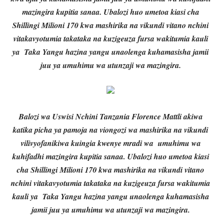
mazingira kupitia sanaa. Ubalozi huo umetoa kiasi cha
Shillingi Milioni 170 kwa mashirika na vikundi vitano nchini
vitakavyotumia takataka na kuzigeuza fursa wakitumia kauli
ya Taka Yangu hazina yangu unaolenga kuhamasisha jamii
juu ya umuhimu wa utunzaji wa mazingira.
Balozi wa Uswisi Nchini Tanzania Florence Mattli akiwa
katika picha ya pamoja na viongozi wa mashirika na vikundi
vilivyofanikiwa kuingia kwenye mradi wa umuhimu wa
kuhifadhi mazingira kupitia sanaa. Ubalozi huo umetoa kiasi
cha Shillingi Milioni 170 kwa mashirika na vikundi vitano
nchini vitakavyotumia takataka na kuzigeuza fursa wakitumia
kauli ya Taka Yangu hazina yangu unaolenga kuhamasisha
jamii juu ya umuhimu wa utunzaji wa mazingira.