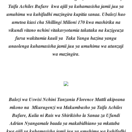
Taifa Achiles Bufure kwa ajili ya kuhamasisha jamii juu ya
umuhimu wa kuhifadhi mazingira kupitia sanaa. Ubalozi huo
umetoa kiasi cha Shillingi Milioni 170 kwa mashirika na
vikundi vitano nchini vitakavyotumia takataka na kuzigeuza
fursa wakitumia kauli ya Taka Yangu hazina yangu
unaolenga kuhamasisha jamii juu ya umuhimu wa utunzaji
wa mazingira.
Balozi wa Uswisi Nchini Tanzania Florence Mattli akipeana
mkono na Mkurugenzi wa Makumbusho ya Taifa Achiles
Bufure, Kulia ni Rais wa Shirikisho la Sanaa za Ufundi
Adrian Nyangamale baada ya makabidhiano ya mkataba
kwa ajili ya kuhamasisha jamii juu ya umuhimu wa kuhifadhi