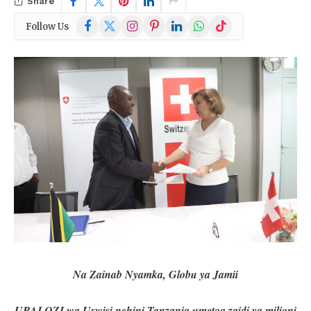
Share
Facebook
X
Instagram
Pinterest
LinkedIn
WhatsApp
TikTok
Follow Us
(Twitter)
Na Zainab Nyamka, Globu ya Jamii
UBALOZI wa Uswisi nchini Tanzania umetoa zaidi ya milioni