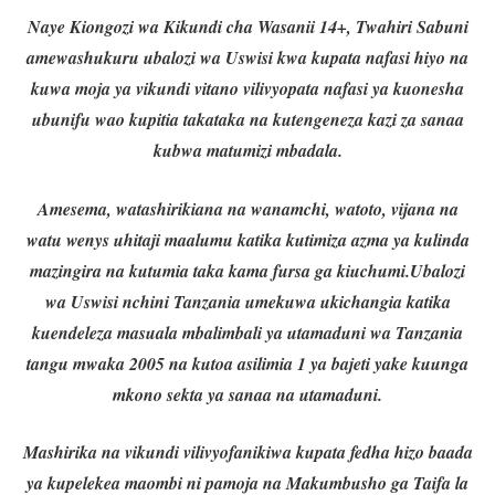
Naye Kiongozi wa Kikundi cha Wasanii 14+, Twahiri Sabuni
amewashukuru ubalozi wa Uswisi kwa kupata nafasi hiyo na
kuwa moja ya vikundi vitano vilivyopata nafasi ya kuonesha
ubunifu wao kupitia takataka na kutengeneza kazi za sanaa
kubwa matumizi mbadala.
Amesema, watashirikiana na wanamchi, watoto, vijana na
watu wenys uhitaji maalumu katika kutimiza azma ya kulinda
mazingira na kutumia taka kama fursa ga kiuchumi.
Ubalozi
wa Uswisi nchini Tanzania umekuwa ukichangia katika
kuendeleza masuala mbalimbali ya utamaduni wa Tanzania
tangu mwaka 2005 na kutoa asilimia 1 ya bajeti yake kuunga
mkono sekta ya sanaa na utamaduni.
Mashirika na vikundi vilivyofanikiwa kupata fedha hizo baada
ya kupelekea maombi ni pamoja na Makumbusho ga Taifa la