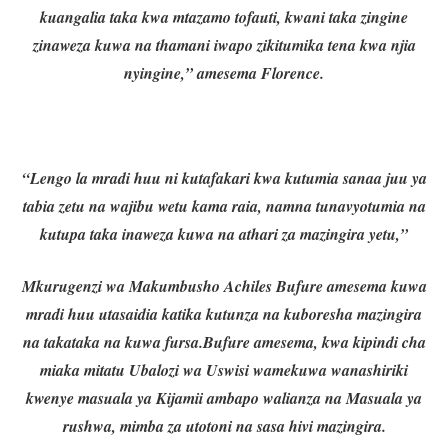
kuangalia taka kwa mtazamo tofauti, kwani taka zingine
zinaweza kuwa na thamani iwapo zikitumika tena kwa njia
nyingine,” amesema Florence.
“Lengo la mradi huu ni kutafakari kwa kutumia sanaa juu ya
tabia zetu na wajibu wetu kama raia, namna tunavyotumia na
kutupa taka inaweza kuwa na athari za mazingira yetu,”
Mkurugenzi wa Makumbusho Achiles Bufure amesema kuwa
mradi huu utasaidia katika kutunza na kuboresha mazingira
na takataka na kuwa fursa.
Bufure amesema, kwa kipindi cha
miaka mitatu Ubalozi wa Uswisi wamekuwa wanashiriki
kwenye masuala ya Kijamii ambapo walianza na Masuala ya
rushwa, mimba za utotoni na sasa hivi mazingira.