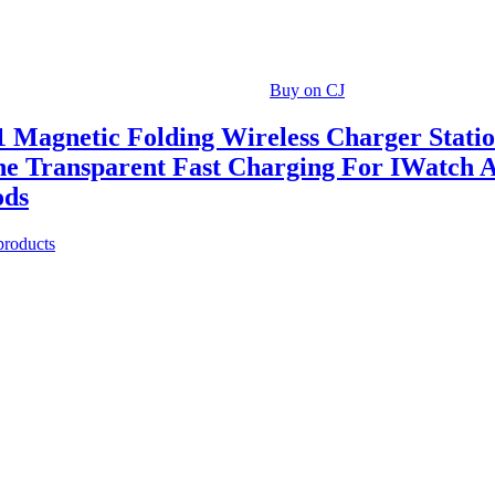
Buy on CJ
1 Magnetic Folding Wireless Charger Stati
ne Transparent Fast Charging For IWatch 
ods
 products