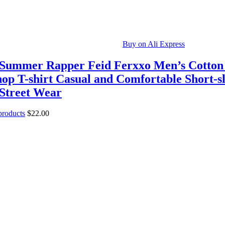
Buy on Ali Express
 Summer Rapper Feid Ferxxo Men’s Cotton
op T-shirt Casual and Comfortable Short-s
 Street Wear
 products
$
22.00