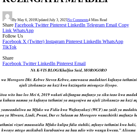
By
May 6, 2019
Updated:
July 3, 2025
No Comments
4 Mins Read
Share
Facebook
Twitter
Pinterest
LinkedIn
Telegram
Email
Copy
Link
WhatsApp
Follow Us
Facebook
X (Twitter)
Instagram
Pinterest
LinkedIn
WhatsApp
TikTok
Share
Facebook
Twitter
LinkedIn
Pinterest
Email
NA K-VIS BLOG/Khalfan Said, MOROGORO
a Morogoro Dkt. Kebwe Steven Kebwe, amewaasa madaktari kufanya tathmini
ajali zitokanazo na kazi kwa kuzingatia miongozo iliyopo.
itoa wito huo leo Mei 6, 2019 wakati akifungua mafunzo ya siku tano kwa mada
a kuhusu namna ya kufanya tathmini ya magonjwa na ajali zitokanazo na kazi m
 yameandaliwa na Mfuko wa Fidia kwa Wafanyakazi (WCF) na zaidi ya madakta
oa ya Mtwara, Lindi, Pwani, Dar es Salaam na Morogoro wanashiriki mafunzo h
thmini vizuri mnausaidia Mfuko kulipa fidia stahiki, mfanye tathmini kwa haki,
kwenye mtego msikubali kurubuniwa na huu ndio wito wangu kwenu.” Alisema