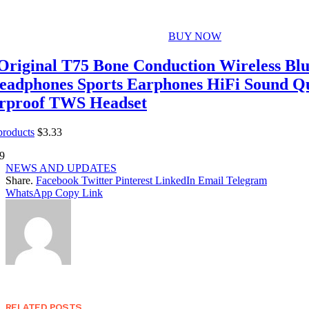
BUY NOW
riginal T75 Bone Conduction Wireless Blu
eadphones Sports Earphones HiFi Sound Qu
rproof TWS Headset
 products
$
3.33
9
NEWS AND UPDATES
Share.
Facebook
Twitter
Pinterest
LinkedIn
Email
Telegram
WhatsApp
Copy Link
RELATED
POSTS