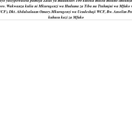
ayo yaliypowaleta pamoja Zaidi ya madaktari 100 kutoka mikoa mitano imeanza
oro. Wakwanza kulia ni Mkurugenzi wa Huduma za Tiba na Ttahmjni wa Mfuko 
CF), Dkt. Abdulsalaam Omary.Mkurugenzi wa Uendeshaji WCF, Bw. Anselim Pet
kuhusu kazi za Mfuko