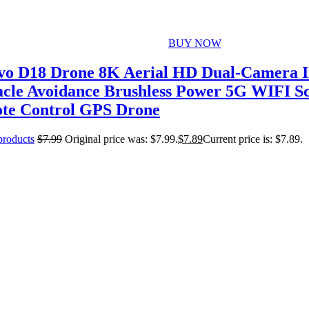
BUY NOW
vo D18 Drone 8K Aerial HD Dual-Camera In
acle Avoidance Brushless Power 5G WIFI S
te Control GPS Drone
 products
$
7.99
Original price was: $7.99.
$
7.89
Current price is: $7.89.