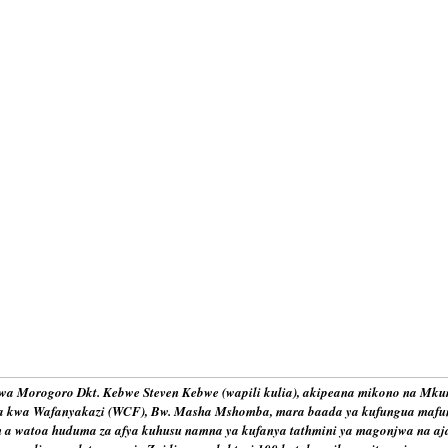
 Morogoro Dkt. Kebwe Steven Kebwe (wapili kulia), akipeana mikono na Mk
a kwa Wafanyakazi (WCF), Bw. Masha Mshomba, mara baada ya kufungua mafunz
 a watoa huduma za afya kuhusu namna ya kufanya tathmini ya magonjwa na aja