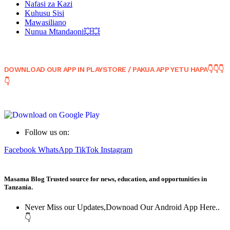
Nafasi za Kazi
Kuhusu Sisi
Mawasiliano
Nunua Mtandaoni💥💥
DOWNLOAD OUR APP IN PLAYSTORE / PAKUA APP YETU HAPA👇👇👇
👇
Follow us on:
Facebook
WhatsApp
TikTok
Instagram
Masama Blog Trusted source for news, education, and opportunities in
Tanzania.
Never Miss our Updates,Downoad Our Android App Here..
👇