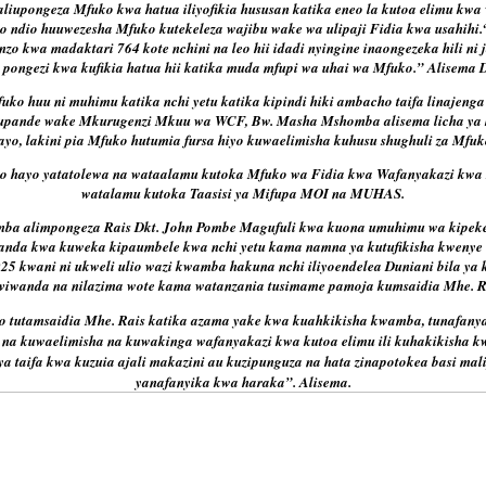
aliupongeza Mfuko kwa hatua iliyofikia hususan katika eneo la kutoa elimu kw
 ndio huuwezesha Mfuko kutekeleza wajibu wake wa ulipaji Fidia kwa usahihi.
o kwa madaktari 764 kote nchini na leo hii idadi nyingine inaongezeka hili n
 pongezi kwa kufikia hatua hii katika muda mfupi wa uhai wa Mfuko.” Alisema 
uko huu ni muhimu katika nchi yetu katika kipindi hiki ambacho taifa linajeng
upande wake Mkurugenzi Mkuu wa WCF, Bw. Masha Mshomba alisema licha ya 
ayo, lakini pia Mfuko hutumia fursa hiyo kuwaelimisha kuhusu shughuli za Mfuk
o hayo yatatolewa na wataalamu kutoka Mfuko wa Fidia kwa Wafanyakazi kwa 
watalamu kutoka Taasisi ya Mifupa MOI na MUHAS.
ba alimpongeza Rais Dkt. John Pombe Magufuli kwa kuona umuhimu wa kipeke
anda kwa kuweka kipaumbele kwa nchi yetu kama namna ya kutufikisha kwenye 
025 kwani ni ukweli ulio wazi kwamba hakuna nchi iliyoendelea Duniani bila ya
viwanda na nilazima wote kama watanzania tusimame pamoja kumsaidia Mhe. R
o tutamsaidia Mhe. Rais katika azama yake kwa kuahkikisha kwamba, tunafanya 
 na kuwaelimisha na kuwakinga wafanyakazi kwa kutoa elimu ili kuhakikisha 
ya taifa kwa kuzuia ajali makazini au kuzipunguza na hata zinapotokea basi mal
yanafanyika kwa haraka”. Alisema.