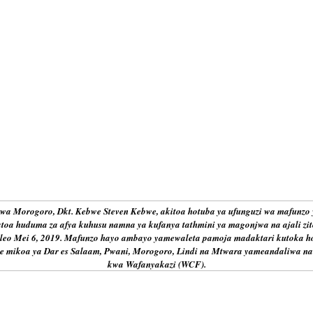
 Morogoro, Dkt. Kebwe Steven Kebwe, akitoa hotuba ya ufunguzi wa mafunzo 
toa huduma za afya kuhusu namna ya kufanya tathmini ya magonjwa na ajali zit
leo Mei 6, 2019. Mafunzo hayo ambayo yamewaleta pamoja madaktari kutoka h
ye mikoa ya Dar es Salaam, Pwani, Morogoro, Lindi na Mtwara yameandaliwa n
kwa Wafanyakazi (WCF).