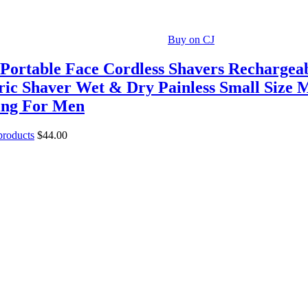
Buy on CJ
Portable Face Cordless Shavers Rechargea
ric Shaver Wet & Dry Painless Small Size 
ing For Men
 products
$
44.00