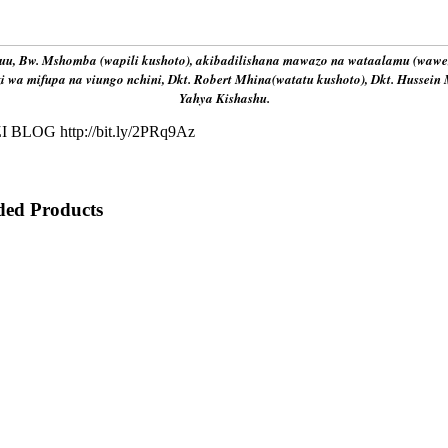
u, Bw. Mshomba (wapili kushoto), akibadilishana mawazo na wataalamu (waweze
 wa mifupa na viungo nchini, Dkt. Robert Mhina(watatu kushoto), Dkt. Hussei
Yahya Kishashu.
 BLOG http://bit.ly/2PRq9Az
ed Products