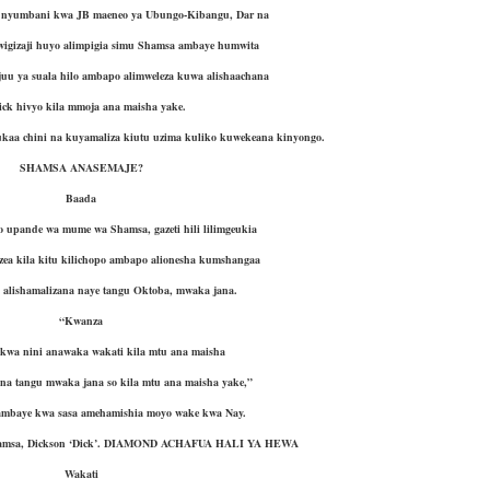
a nyumbani kwa JB maeneo ya Ubungo-Kibangu, Dar na
igizaji huyo alimpigia simu Shamsa ambaye humwita
uu ya suala hilo ambapo alimweleza kuwa alishaachana
ick hivyo kila mmoja ana maisha yake.
kukaa chini na kuyamaliza kiutu uzima kuliko kuwekeana kinyongo.
SHAMSA ANASEMAJE?
Baada
po upande wa mume wa Shamsa, gazeti hili lilimgeukia
ea kila kitu kilichopo ambapo alionesha kumshangaa
alishamalizana naye tangu Oktoba, mwaka jana.
“Kwanza
kwa nini anawaka wakati kila mtu ana maisha
na tangu mwaka jana so kila mtu ana maisha yake,”
ambaye kwa sasa amehamishia moyo wake kwa Nay.
hamsa, Dickson ‘Dick’. DIAMOND ACHAFUA HALI YA HEWA
Wakati