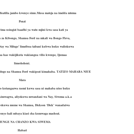
fuatilia jambo kwenye simu.Musa mateja na imelda mtema
Penzi
ima usingizi baadhi ya watu mjini kwa sasa kati ya
a za Kibongo, Shamsa Ford na mkali wa Bongo Fleva,
Nay wa Mitego’ limeibua tafrani kubwa huku waliokuwa
aa hao wakijikuta wakiangua vilio kweupe, Ijumaa
limesheheni.
Mitego na Shamsa Ford wakipozi kimahaba. TATIZO MAHABA NIUE
Mara
ao kutangazwa rasmi kuwa sasa ni mahaba niue huku
ikimwagwa, aliyekuwa mwandani wa Nay, Siwema a.k.a
iyekuwa mume wa Shamsa, Dickson ‘Dick’ wanadaiwa
wenye hali mbaya kiasi cha kumwaga machozi.
IUNGE NA CHANZO KWA SIWEMA
Habari