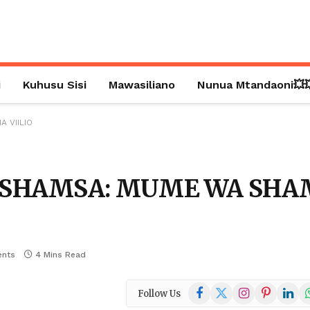
i
Kuhusu Sisi
Mawasiliano
Nunua Mtandaoni💥
 VIILIO
, SHAMSA: MUME WA SH
nts
4 Mins Read
Facebook
X
Instagram
Pinterest
Linked
W
Follow Us
(Twitter)