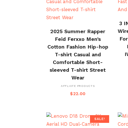
3 I
BUY ON ALI EXPRESS
Wir
2025 Summer Rapper
For
Feid Ferxxo Men’s
Cotton Fashion Hip-hop
I
T-shirt Casual and
Comfortable Short-
sleeved T-shirt Street
Wear
AFFLIATE PRODUCTS
$
22.00
SALE!