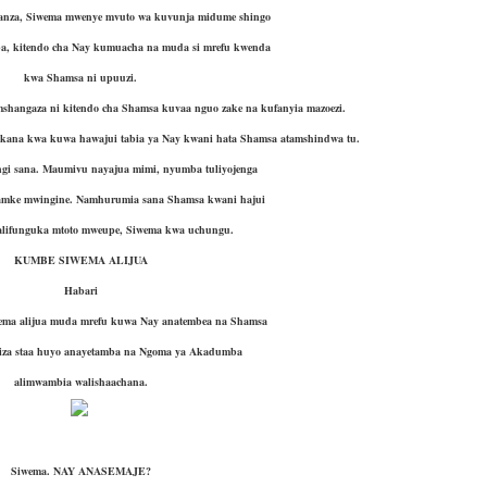
wanza, Siwema mwenye mvuto wa kuvunja midume shingo
ba, kitendo cha Nay kumuacha na muda si mrefu kwenda
kwa Shamsa ni upuuzi.
hangaza ni kitendo cha Shamsa kuvaa nguo zake na kufanyia mazoezi.
ana kwa kuwa hawajui tabia ya Nay kwani hata Shamsa atamshindwa tu.
ingi sana. Maumivu nayajua mimi, nyumba tuliyojenga
amke mwingine. Namhurumia sana Shamsa kwani hajui
” alifunguka mtoto mweupe, Siwema kwa uchungu.
KUMBE SIWEMA ALIJUA
Habari
wema alijua muda mrefu kuwa Nay anatembea na Shamsa
liza staa huyo anayetamba na Ngoma ya Akadumba
alimwambia walishaachana.
Siwema. NAY ANASEMAJE?