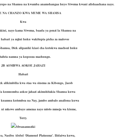
e yupo na Shamsa na kwamba anamshangaa huyo Siwema kwani alishaachana naye.
E NA CHANZO KWA MUME WA SHAMSA
Kwa
kini, naye kama Siwema, baada ya penzi la Shamsa na
habari ya mjini huku wakitupia picha za malovee
hamsa, Dick alipaniki kiasi cha kutokwa machozi huku
itafuta namna ya kupooza machungu.
JB AOMBWA AOKOE JAHAZI
Habari
ck alikimbilia kwa staa wa sinema za Kibongo, Jacob
nda kumuomba aokoe jahazi akimshitakia Shamsa kuwa
kuamua kutembea na Nay, jambo ambalo analiona kuwa
ni ni mkewe ambaye amezaa naye mtoto mmoja wa kiume,
Terry.
Mwanamuziki
va, Nasibu Abdul ‘Diamond Platnumz’. Ilidaiwa kuwa,