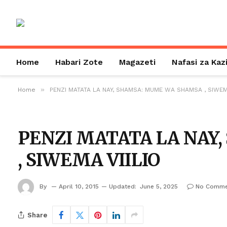
Home
Habari Zote
Magazeti
Nafasi za Kaz
»
Home
PENZI MATATA LA NAY, SHAMSA: MUME WA SHAMSA , SIWEMA
PENZI MATATA LA NAY
, SIWEMA VIILIO
By
April 10, 2015
Updated:
June 5, 2025
No Comme
Share