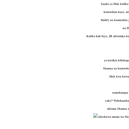
baada ya Dick kufik
kumweleza hayo, mw
Daddy na kumuuliza j
na D
Katika hali hiyo, JB aliwataka 
ya kusikia kilicho
Shamsa na kumwelez
Dick kwa kuwa 
namshangaa 
yake?“Tulishaacha
alisema Shamsa 
Aliyekuwa mume wa S