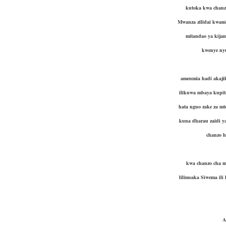
kutoka kwa chanz
Mwanza zilidai kwam
mitandao ya kijam
kwenye nyu
ameumia hadi akaji
ilikuwa mbaya kupi
hata nguo zake za m
kuna dharau zaidi y
chanzo h
kwa chanzo cha mu
lilimsaka Siwema il
A