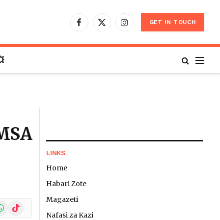
GET IN TOUCH
Facebook
X
Instagram
(Twitter)

AMSA
LINKS
Home
Habari Zote
Magazeti
In
hatsApp
TikTok
Nafasi za Kazi