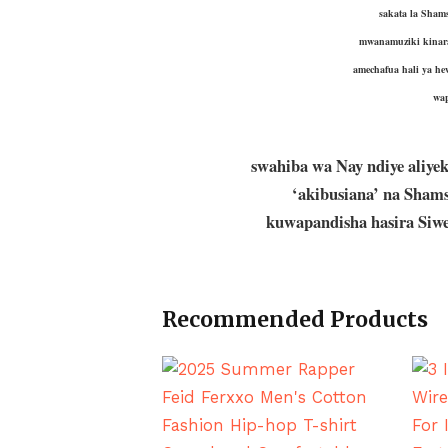
sakata la Shams
mwanamuziki kinar
amechafua hali ya h
wap
swahiba wa Nay ndiye aliy
‘akibusiana’ na Shams
kuwapandisha hasira Siw
Recommended Products