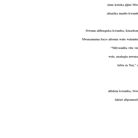
simu kutoka jijini M
alianika mazito kwam
Siwema alifunguka kwamba, kinachoms
Mwanamama huyo alisema watu watamtuk
“Nilivumilia vitu v
wote, anaingia mwan
tabia za Nay,
zilieleza kwamba, Si
lakini alipomuu