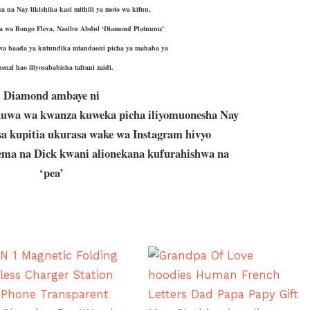
a na Nay likishika kasi mithili ya moto wa kifuu,
a wa Bongo Fleva, Nasibu Abdul ‘Diamond Platnumz’
ewa baada ya kutundika mtandaoni picha ya mahaba ya
enzi hao iliyosababisha tafrani zaidi.
Diamond ambaye ni
ekuwa wa kwanza kuweka picha iliyomuonesha Nay
a kupitia ukurasa wake wa Instagram hivyo
ema na Dick kwani alionekana kufurahishwa na
‘pea’