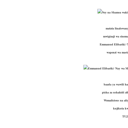
Ney na Shamsa waki
matata linalowany
mwigizaji wa sinem
Emmanuel Elibariki ‘
wapenzi wa mast
Emmanuel Elibariki ‘Nay wa 
baada ya wawili h
picha za ushahidi z
Wemalicious na al
kujikuta k
TUJ