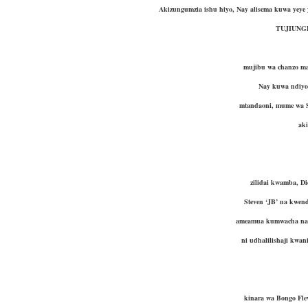
Akizungumzia ishu hiyo, Nay alisema kuwa yey
TUJIUNG
mujibu wa chanzo ma
Nay kuwa ndiyo 
mtandaoni, mume wa S
ak
zilidai kwamba, Di
Steven ‘JB’ na kwe
ameamua kumwacha na 
ni udhalilishaji kwa
kinara wa Bongo Fle