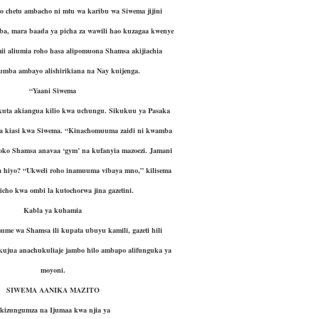
o chetu ambacho ni mtu wa karibu wa Siwema jijini
ba, mara baada ya picha za wawili hao kuzagaa kwenye
ii aliumia roho hasa alipomuona Shamsa akijiachia
mba ambayo alishirikiana na Nay kuijenga.
“Yaani Siwema
kuta akiangua kilio kwa uchungu. Sikukuu ya Pasaka
ta kiasi kwa Siwema. “Kinachomuuma zaidi ni kwamba
toko Shamsa anavaa ‘gym’ na kufanyia mazoezi. Jamani
a hiyo? “Ukweli roho inamuuma vibaya mno,” kilisema
icho kwa ombi la kutochorwa jina gazetini.
Kabla ya kuhamia
me wa Shamsa ili kupata ubuyu kamili, gazeti hili
i kujua anachukuliaje jambo hilo ambapo alifunguka ya
moyoni.
SIWEMA AANIKA MAZITO
kizungumza na Ijumaa kwa njia ya