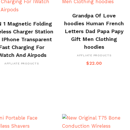
BUY ON ALI EXPRESS
Grandpa Of Love
BUY ON CJ
hoodies Human French
N 1 Magnetic Folding
Letters Dad Papa Papy
eless Charger Station
Gift Men Clothing
 IPhone Transparent
hoodies
Fast Charging For
Watch And Airpods
AFFLIATE PRODUCTS
$
22.00
AFFLIATE PRODUCTS