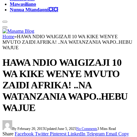
Mawasiliano
Nunua Mtandaoni💥💥
Home
»
HAWA NDIO WAIGIZAJI 10 WA KIKE WENYE
MVUTO ZAIDI AFRIKA! ..NA WATANZANIA WAPO..HEBU
WAJUE
HAWA NDIO WAIGIZAJI 10
WA KIKE WENYE MVUTO
ZAIDI AFRIKA! ..NA
WATANZANIA WAPO..HEBU
WAJUE
By
February 20, 2015
Updated:
June 5, 2025
No Comments
3 Mins Read
Share
Facebook
Twitter
Pinterest
LinkedIn
Telegram
Email
Copy