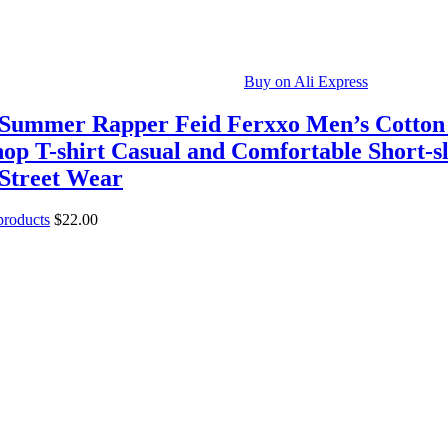
Buy on Ali Express
 Summer Rapper Feid Ferxxo Men’s Cotton
op T-shirt Casual and Comfortable Short-s
 Street Wear
 products
$
22.00