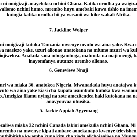
 ni muigizaji anayetokea nchini Ghana. Katika orodha ya waigiza
waliomo nchini humo, mrembo huyu amebaki kuwa tishio na ime
kuingia katika orodha hii ya wasanii wa kike wakali Afrika.
7. Jackline Wolper
ni muigizaji kutoka Tanzania mwenye mvuto wa aina yake. Kwa 
a maelezo yake, uzuri alionao unatokana na mfumo mzuri wa ku
liojiwekea. Anakula sana mbogamboga, matunda na maji mengi, ha
inayomfanya autunze urembo alionao.
6. Genevieve Nnaji
ri wa miaka 36, anatokea Nigeria. Mwanadada huyu anatajwa 
uto wa aina yake kiasi cha kupata usumbufu kutoka kwa wana
o.Ameigiza filamu nyingi na zote amezitendea haki kutokana na 
anavyouvaa uhusika.
5. Jackie Appiah Agyemang
aliwa miaka 32 nchini Canada lakini amekulia nchini Ghana. Ni 
mrembo na mwenye kipaji ambaye aonekanapo kwenye televisheni
huthibitisha kwamba kuna kitu cha ziada alichojaaliwa na Mungu