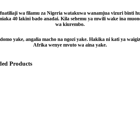
uatiliaji wa filamu za Nigeria watakuwa wanamjua vizuri binti h
iaka 40 lakini bado anadai. Kila sehemu ya mwili wake ina muo
wa kiurembo.
domo yake, angalia macho na ngozi yake. Hakika ni kati ya waigiz
Afrika wenye mvuto wa aina yake.
ed Products