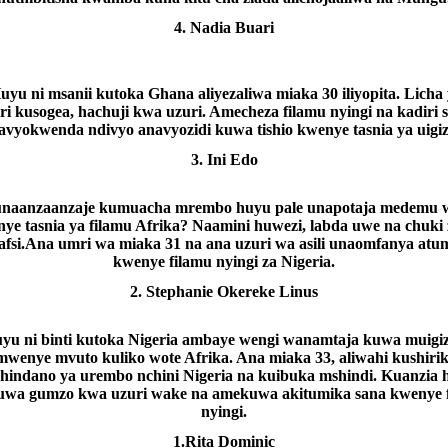
4. Nadia Buari
yu ni msanii kutoka Ghana aliyezaliwa miaka 30 iliyopita. Licha
i kusogea, hachuji kwa uzuri. Amecheza filamu nyingi na kadiri 
avyokwenda ndivyo anavyozidi kuwa tishio kwenye tasnia ya uigiz
3. Ini Edo
unaanzaanzaje kumuacha mrembo huyu pale unapotaja medemu 
ye tasnia ya filamu Afrika? Naamini huwezi, labda uwe na chuki
afsi.Ana umri wa miaka 31 na ana uzuri wa asili unaomfanya atu
kwenye filamu nyingi za Nigeria.
2.
Stephanie Okereke Linus
yu ni binti kutoka Nigeria ambaye wengi wanamtaja kuwa muigiz
mwenye mvuto kuliko wote Afrika. Ana miaka 33, aliwahi kushirik
hindano ya urembo nchini Nigeria na kuibuka mshindi. Kuanzia 
wa gumzo kwa uzuri wake na amekuwa akitumika sana kwenye 
nyingi.
1.
Rita Dominic