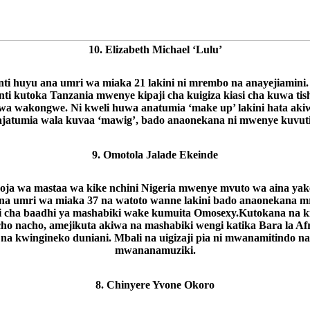
10. Elizabeth Michael ‘Lulu’
nti huyu ana umri wa miaka 21 lakini ni mrembo na anayejiamini.
nti kutoka Tanzania mwenye kipaji cha kuigiza kiasi cha kuwa tis
wa wakongwe. Ni kweli huwa anatumia ‘make up’ lakini hata aki
ajatumia wala kuvaa ‘mawig’, bado anaonekana ni mwenye kuvuti
9. Omotola Jalade Ekeinde
ja wa mastaa wa kike nchini Nigeria mwenye mvuto wa aina ya
ana umri wa miaka 37 na watoto wanne lakini bado anaonekana 
si cha baadhi ya mashabiki wake kumuita Omosexy.Kutokana na ki
cho nacho, amejikuta akiwa na mashabiki wengi katika Bara la Af
na kwingineko duniani. Mbali na uigizaji pia ni mwanamitindo na
mwananamuziki.
8. Chinyere Yvone Okoro