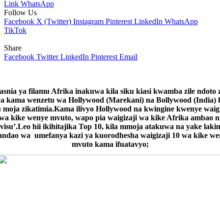
Link
WhatsApp
Follow Us
Facebook
X (Twitter)
Instagram
Pinterest
LinkedIn
WhatsApp
TikTok
Share
Facebook
Twitter
LinkedIn
Pinterest
Email
asnia ya filamu Afrika inakuwa kila siku kiasi kwamba zile ndoto 
a kama wenzetu wa Hollywood (Marekani) na Bollywood (India)
u moja zikatimia.Kama ilivyo Hollywood na kwingine kwenye waigi
wa kike wenye mvuto, wapo pia waigizaji wa kike Afrika ambao n
‘visu’.Leo hii ikihitajika Top 10, kila mmoja atakuwa na yake lakin
andao wa umefanya kazi ya kuorodhesha waigizaji 10 wa kike we
mvuto kama ifuatavyo;