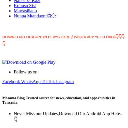
Nafasi za Kazi
Kuhusu Sisi
Mawasiliano
Nunua Mtandaoni💥💥
DOWNLOAD OUR APP IN PLAYSTORE / PAKUA APP YETU HAPA👇👇👇
👇
Follow us on:
Facebook
WhatsApp
TikTok
Instagram
Masama Blog Trusted source for news, education, and opportunities in
Tanzania.
Never Miss our Updates,Downoad Our Android App Here..
👇