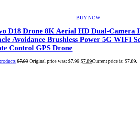
BUY NOW
vo D18 Drone 8K Aerial HD Dual-Camera In
acle Avoidance Brushless Power 5G WIFI S
te Control GPS Drone
 products
$
7.99
Original price was: $7.99.
$
7.89
Current price is: $7.89.