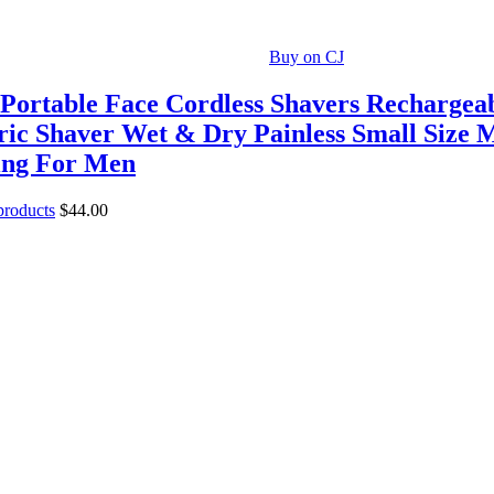
Buy on CJ
Portable Face Cordless Shavers Rechargea
ric Shaver Wet & Dry Painless Small Size 
ing For Men
 products
$
44.00