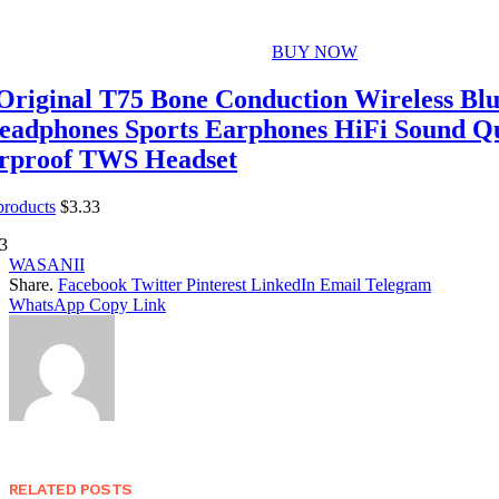
BUY NOW
riginal T75 Bone Conduction Wireless Blu
eadphones Sports Earphones HiFi Sound Qu
rproof TWS Headset
 products
$
3.33
3
WASANII
Share.
Facebook
Twitter
Pinterest
LinkedIn
Email
Telegram
WhatsApp
Copy Link
RELATED
POSTS