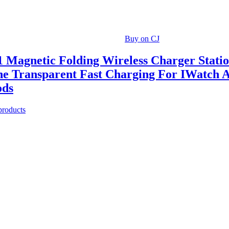
Buy on CJ
1 Magnetic Folding Wireless Charger Stati
ne Transparent Fast Charging For IWatch 
ods
 products