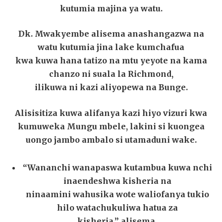
kutumia majina ya watu.
Dk. Mwakyembe alisema anashangazwa na
watu kutumia jina lake kumchafua
kwa kuwa hana tatizo na mtu yeyote na kama
chanzo ni suala la Richmond,
ilikuwa ni kazi aliyopewa na Bunge.
Alisisitiza kuwa alifanya kazi hiyo vizuri kwa
kumuweka Mungu mbele, lakini si kuongea
uongo jambo ambalo si utamaduni wake.
“Wananchi wanapaswa kutambua kuwa nchi
inaendeshwa kisheria na
ninaamini wahusika wote waliofanya tukio
hilo watachukuliwa hatua za
kisheria,” alisema.