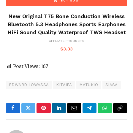
BUY NOW
New Original T75 Bone Conduction Wireless
Bluetooth 5.3 Headphones Sports Earphones
HiFi Sound Quality Waterproof TWS Headset
AFFLIATE PRODUCTS
$
3.33
Post Views:
167
EDWARD LOWASSA
KITAIFA
MATUKIO
SIASA
Facebook
Twitter
Pinterest
LinkedIn
Email
Telegram
WhatsApp
Copy
Link