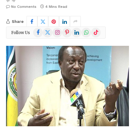
No Comments
4 Mins Read
Share
Facebook
X
Instagram
Pinterest
LinkedIn
WhatsApp
TikTok
Follow Us
(Twitter)