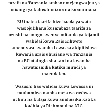
mrefu na Tanzania ambao umejengwa juu ya
misingi ya kuheshimiana na kuaminiana.
EU inatoa taarifa hizo baada ya watu
wasiojulikana kusambaza taarifa za
uzushi na uongo kwenye mitando ya kijamii
wakidai kuwa Rais Kikwete
ameonywa kwamba Lowassa akipitishwa
kuwania urais uhusiano wa Tanzania
na EU utaingia shakani na kwamba
hawataisaidia katika miradi ya
maendeleo.
Wazushi hao walidai kuwa Lowassa ni
mtuhumiwa namba moja wa rushwa
nchini na kutaja kuwa anahusika katika
kadhia ya Richmond na NIC.