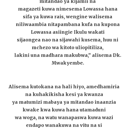
mitandao ya kijamii na
magazeti kuwa nimesema Lowassa hana
sifa ya kuwa rais, wengine walisema
niliwaambia nitapambana kufa na kupona
Lowassa asiingie Ikulu wakati
sijaongea nao na sijawahi kusema, huu ni
mchezo wa kitoto uliopitiliza,
lakini una madhara makubwa,” alisema Dk.
Mwakyembe.
Alisema kutokana na hali hiyo, amedhamiria
na kuhakikisha kesi ya kwanza
ya matumizi mabaya ya mitandao inaanzia
kwake kwa kuwa hana utamaduni
wa woga, na watu wanapaswa kuwa wazi
endapo wanakuwa na vitu na si