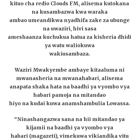
kituo cha redio Clouds FM, alisema kutokana
na kusambazwa kwa waraka
ambao umeandikwa nyadhifa zake za ubunge
na uwaziri, hivi sasa
ameshaanza kuchukua hatua za kisheria dhidi
ya watu waliokuwa
wakiusambaza.
Waziri Mwakyembe ambaye kitaaluma ni
mwanasheria na mwanahabari, alisema
anapata shaka hata na baadhi ya vyombo vya
habari pamoja na mitandao
hiyo na kudai kuwa anamshambulia Lowassa.
“Ninashangazwa sana na hii mitandao ya
kijamii na baadhi ya vyombo vya
habari (magazeti), vimekuwa vikiandika vitu