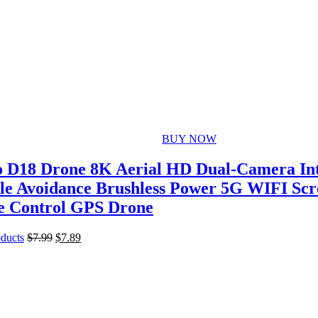
BUY NOW
 D18 Drone 8K Aerial HD Dual-Camera Int
le Avoidance Brushless Power 5G WIFI Scr
 Control GPS Drone
Original
Current
oducts
$
7.99
$
7.89
price
price
was:
is:
$7.99.
$7.89.