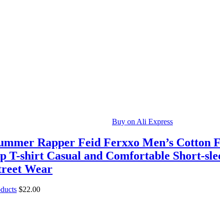
Buy on Ali Express
ummer Rapper Feid Ferxxo Men’s Cotton F
p T-shirt Casual and Comfortable Short-sle
Street Wear
oducts
$
22.00