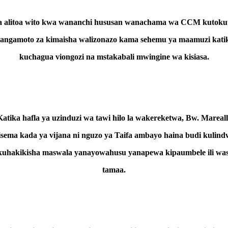
a alitoa wito kwa wananchi hususan wanachama wa CCM kutoku
angamoto za kimaisha walizonazo kama sehemu ya maamuzi kat
kuchagua viongozi na mstakabali mwingine wa kisiasa.
Katika hafla ya uzinduzi wa tawi hilo la wakereketwa, Bw. Mareall
isema kada ya vijana ni nguzo ya Taifa ambayo haina budi kulin
uhakikisha maswala yanayowahusu yanapewa kipaumbele ili wa
tamaa.