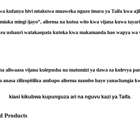
a kufanya hivi mtakuwa mnaweka nguzo imara ya Taifa kwa ajil
miaka mingi ijayo”, alisema na kutoa wito kwa vijana kuwa tayar
ea ushauri watakaopata kutoka kwa makamanda hao wapya wa v
ha aliwaasa vijana kuiepusha na matumizi ya dawa za kulevya pa
a anasa zilizopitiliza ambapo alisema mambo hayo yanachangia k
kiasi kikubwa kupunguza ari na nguvu kazi ya Taifa.
 Products