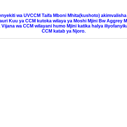
yekiti wa UVCCM Taifa Mboni Mhita(kushoto) akimvalish
uri Kuu ya CCM kutoka wilaya ya Moshi Mjini Bw
Aggrey M
Vijana wa CCM wilayani humo Mjini
katika halya iliyofanyi
CCM katab ya Njoro.