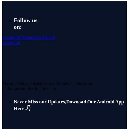
Follow us
on:
Facebook
WhatsApp
TikTok
Instagram
Masama Blog Trusted source for news, education,
and opportunities in Tanzania.
Never Miss our Updates,Downoad Our Android App
Here..👇