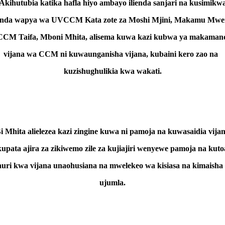
Akihutubia katika hafla hiyo ambayo ilienda sanjari na kusimikw
da wapya wa UVCCM Kata zote za Moshi Mjini, Makamu Mw
CM Taifa, Mboni Mhita, alisema kuwa kazi kubwa ya makam
vijana wa CCM ni kuwaunganisha vijana, kubaini kero zao na
kuzishughulikia kwa wakati.
i Mhita alielezea kazi zingine kuwa ni pamoja na kuwasaidia vija
kupata ajira za zikiwemo zile za kujiajiri wenyewe pamoja na kuto
auri kwa vijana unaohusiana na mwelekeo wa kisiasa na kimaisha
ujumla.