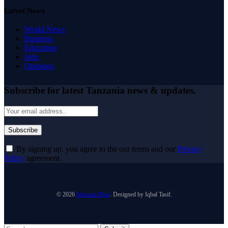
Latest News
World News
Business
Education
Jobs
Opinions
Subscribe for latest Tanzania news & updates.
By signing up, you agree to the our terms and our
Privacy
Policy
agreement.
© 2026
Masama Blog
. Designed by Iqbal Tasif.