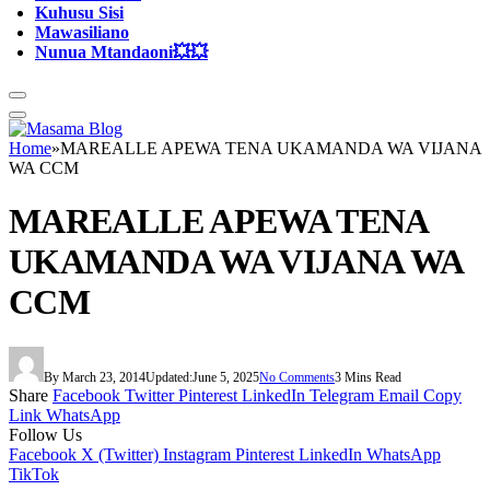
Kuhusu Sisi
Mawasiliano
Nunua Mtandaoni💥💥
Home
»
MAREALLE APEWA TENA UKAMANDA WA VIJANA
WA CCM
MAREALLE APEWA TENA
UKAMANDA WA VIJANA WA
CCM
By
March 23, 2014
Updated:
June 5, 2025
No Comments
3 Mins Read
Share
Facebook
Twitter
Pinterest
LinkedIn
Telegram
Email
Copy
Link
WhatsApp
Follow Us
Facebook
X (Twitter)
Instagram
Pinterest
LinkedIn
WhatsApp
TikTok