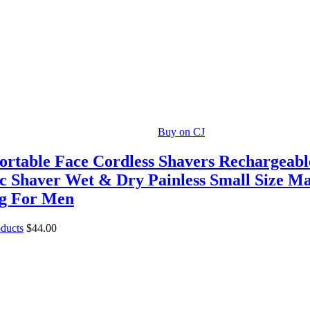
Buy on CJ
ortable Face Cordless Shavers Rechargeab
ic Shaver Wet & Dry Painless Small Size M
g For Men
oducts
$
44.00