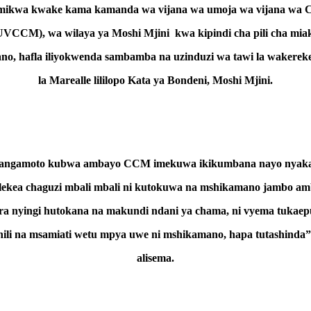
mikwa kwake kama kamanda wa vijana wa umoja wa vijana wa
UVCCM), wa wilaya ya Moshi Mjini kwa kipindi cha pili cha mia
ano, hafla iliyokwenda sambamba na uzinduzi wa tawi la wakerek
la Marealle lililopo Kata ya Bondeni, Moshi Mjini.
angamoto kubwa ambayo CCM imekuwa ikikumbana nayo nyakat
lekea chaguzi mbali mbali ni kutokuwa na mshikamano jambo am
a nyingi hutokana na makundi ndani ya chama, ni vyema tukae
hili na msamiati wetu mpya uwe ni mshikamano, hapa tutashinda”
alisema.