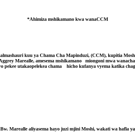
*Ahimiza mshikamano kwa wanaCCM
mashauri kuu ya Chama Cha Mapinduzi, (CCM), kupitia Mos
, Aggrey Marealle, amesema mshikamano
miongoni mwa wanach
iyo pekee utakaopelekea chama
hicho kufanya vyema katika chagu
Bw. Marealle aliyasema hayo juzi mjini Moshi, wakati wa hafla ya