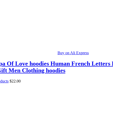
Buy on Ali Express
a Of Love hoodies Human French Letters
ift Men Clothing hoodies
oducts
$
22.00