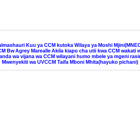
lmashauri Kuu ya CCM kutoka Wilaya ya Moshi Mjini(MNE
M Bw Agrey Marealle Akila kiapo cha utii kwa CCM
wakati 
nda wa vijana wa CCM wilayani humo mbele
ya mgeni ras
Mwenyekiti wa UVCCM Taifa Mboni Mhita(hayuko
pichani)