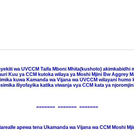
kiti wa UVCCM Taifa Mboni Mhita(kushoto) akimkabidhi 
uri Kuu ya CCM kutoka wilaya ya Moshi Mjini Bw
Aggrey Ma
simika kuwa Kamanda wa Vijana wa
UVCCM wilayani humo k
imika iliyofayika katika
viwanja vya CCM kata ya njoromjin
======= ======= =======
arealle apewa tena Ukamanda wa Vijana wa CCM Moshi Mji