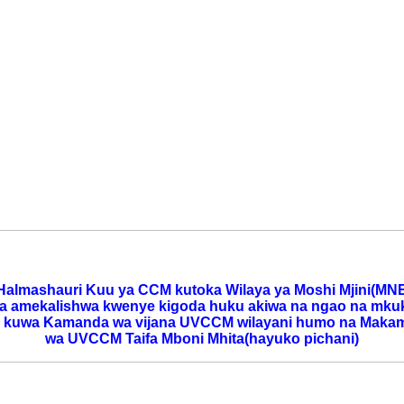
almashauri Kuu ya CCM kutoka Wilaya ya Moshi Mjini(M
wa amekalishwa kwenye kigoda huku akiwa na ngao na
mkuk
a kuwa Kamanda wa vijana UVCCM wilayani
humo na Makam
wa UVCCM Taifa Mboni Mhita(hayuko pichani)