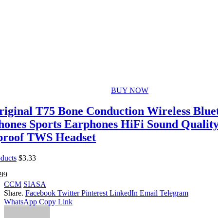
BUY NOW
iginal T75 Bone Conduction Wireless Bluet
ones Sports Earphones HiFi Sound Qualit
proof TWS Headset
oducts
$
3.33
99
CCM
SIASA
Share.
Facebook
Twitter
Pinterest
LinkedIn
Email
Telegram
WhatsApp
Copy Link