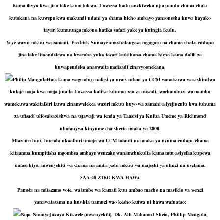
Kama ilivyo kwa jina lake kuondolewa, Lowassa bado anakiweka njia panda chama chake
kutokana na kuwepo kwa makundi ndani ya chama hicho ambayo yanaonesha kuwa hayako
tayari kumuunga mkono katika safari yake ya kuingia ikulu.
Yeye waziri mkuu wa zamani, Fredrick Sumaye ameshatangaza mgogoro na chama chake endapo
jina lake litaondolewa na kwamba yuko tayari kukihama chama hicho kama dalili za
kuwapendelea anaowaita mafisadi zinavyoonekana.
Philip MangulaHata kama wagombea nafasi ya urais ndani ya CCM wamekuwa wakishindwa
kutaja moja kwa moja jina la Lowassa katika tuhuma zao za ufisadi, wachambuzi wa mambo
wamekuwa wakitafsiri kuwa zinamwelekea waziri mkuu huyo wa zamani aliyejiuzulu kwa tuhuma
za ufisadi uliosababishwa na ugawaji wa tenda ya Taasisi ya Kufua Umeme ya Richmond
uliofanywa kinyume cha sheria miaka ya 2000.
Mtazamo huu, huenda ukaathiri umoja wa CCM tofauti na miaka ya nyuma endapo chama
kitaamua kumpitisha mgombea ambaye wenzake wanamchukulia kama mtu asiyefaa kupewa
nafasi hiyo, mwenyekiti wa chama na amiri jeshi mkuu wa majeshi ya ulinzi na usalama.
SAA 48 ZIKO KWA HAWA
Pamoja na mitazamo yote, wajumbe wa kamati kuu ambao macho na masikio ya wengi
yanawatazama na kusikia uamuzi wao kesho kutwa ni hawa wafuatao:
Nape NnauyeJakaya Kikwete (mwenyekiti), Dk. Alli Mohamed Shein, Phillip Mangula,