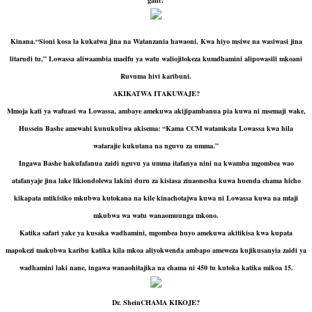
Kinana.“Sioni kosa la kukatwa jina na Watanzania hawaoni. Kwa hiyo msiwe na wasiwasi jina
litarudi tu,” Lowassa aliwaambia maelfu ya watu waliojitokeza kumdhamini alipowasili mkoani
Ruvuma hivi karibuni.
AKIKATWA ITAKUWAJE?
Mmoja kati ya wafuasi wa Lowassa, ambaye amekuwa akijipambanua pia kuwa ni msemaji wake,
Hussein Bashe amewahi kunukuliwa akisema: “Kama CCM watamkata Lowassa kwa hila
watarajie kukutana na nguvu za umma.”
Ingawa Bashe hakufafanua zaidi nguvu ya umma itafanya nini na kwamba mgombea wao
atafanyaje jina lake likiondolewa lakini duru za kisiasa zinaonesha kuwa huenda chama hicho
kikapata mtikisiko mkubwa kutokana na kile kinachotajwa kuwa ni Lowassa kuwa na mtaji
mkubwa wa watu wanaomuunga mkono.
Katika safari yake ya kusaka wadhamini, mgombea huyo amekuwa akitikisa kwa kupata
mapokezi makubwa karibu katika kila mkoa aliyokwenda ambapo ameweza kujikusanyia zaidi ya
wadhamini laki nane, ingawa wanaohitajika na chama ni 450 tu kutoka katika mikoa 15.
Dr. SheinCHAMA KIKOJE?