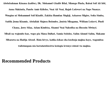
Abdulrahman Kinana (katibu), Dk. Mohamed Ghalib Bilal, Mizengo Pinda, Balozi Seif Ali Idd,
Anna Makinda, Pandu Amir Kificho, Vuai Ali Vuai, Rajab Luhwavi na Nape Nnauye.
Wengine ni Mohammed Seif Khatib, Zakhia Hamdan Meghji, Asharose Migiro, Sofia Simba,
Sadifa Juma Khamis, Abdallah Majura Bulembo, Jenista Mhagama, William Lukuvi, Pindi
Chana, Jerry Silaa, Adam Kimbisa, Shamsi Vuai Nahodha na Hussein Mwinyi.
Mbali na wajumbe hao, wapo pia Maua Daftari, Samia Suluhu, Salim Ahmed Salim, Makame
Mbarawa na Hadija Abood. Hata hivyo, katika kikao cha kuchuja majina hayo, wagombea
waliotangaza nia hawataruhusiwa kuingia kwenye uteuzi wa majina.
Recommended Products