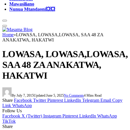
Mawasiliano
Nunua Mtandaoni💥💥
Home
»
LOWASA, LOWASA,LOWASA, SAA 48 ZA
ANAKATWA, HAKATWI
LOWASA, LOWASA,LOWASA,
SAA 48 ZA ANAKATWA,
HAKATWI
By
July 7, 2015
Updated:
June 5, 2025
No Comments
4 Mins Read
Share
Facebook
Twitter
Pinterest
LinkedIn
Telegram
Email
Copy
Link
WhatsApp
Follow Us
Facebook
X (Twitter)
Instagram
Pinterest
LinkedIn
WhatsApp
TikTok
Share