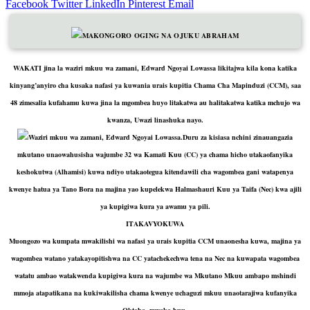
Facebook
Twitter
LinkedIn
Pinterest
Email
MAKONGORO OGING NA OJUKU ABRAHAM
WAKATI jina la waziri mkuu wa zamani, Edward Ngoyai Lowassa likitajwa kila kona katika
kinyang’anyiro cha kusaka nafasi ya kuwania urais kupitia Chama Cha Mapinduzi (CCM), saa
48 zimesalia kufahamu kuwa jina la mgombea huyo litakatwa au halitakatwa katika mchujo wa
kwanza, Uwazi linashuka nayo.
Waziri mkuu wa zamani, Edward Ngoyai Lowassa.Duru za kisiasa nchini zinauangazia
mkutano unaowahusisha wajumbe 32 wa Kamati Kuu (CC) ya chama hicho utakaofanyika
keshokutwa (Alhamisi) kuwa ndiyo utakaotegua kitendawili cha wagombea gani watapenya
kwenye hatua ya Tano Bora na majina yao kupelekwa Halmashauri Kuu ya Taifa (Nec) kwa ajili
ya kupigiwa kura ya awamu ya pili.
ITAKAVYOKUWA
Muongozo wa kumpata mwakilishi wa nafasi ya urais kupitia CCM unaonesha kuwa, majina ya
wagombea watano yatakayopitishwa na CC yatachekechwa tena na Nec na kuwapata wagombea
watatu ambao watakwenda kupigiwa kura na wajumbe wa Mkutano Mkuu ambapo mshindi
mmoja atapatikana na kukiwakilisha chama kwenye uchaguzi mkuu unaotarajiwa kufanyika
Oktoba, mwaka huu.