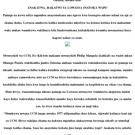
ANAKATWA, HAKATWI YA LOWASSA INATOKA WAPI?
Pamoja na kuwa ndiye mgombea anayeonekana ana nguvu kwa kuungwa mkono ndani na nje ya
chama chake, Lowassa amekuwa katika msukosuko mkubwa wa kisiasa kutoka kwa mahasimu
wake ambao wamekuwa wakifanya kila linalowezekana kuhakikisha kwamba mwanasiasa huyo
hapewi nafasi ya urais.
Mwenyekiti wa CCM, D.r Kikwete makamu mwenyekiti Philip Mangula (katikati) na waziri mkuu
Mizengo Punda wakifuatilia jambo.Tuhuma ambazo wamekuwa wakimhusisha nazo ni pamoja na
ufisadi, matumizi ya fedha katika kutafuta uungwaji mkono na uanzaji kampeni mapema, mambo
ambayo yamewekewa zuio na CCM na hivyo kuwafanya wanaomjengea hoja za kukataliwa
kushikilia silaha hiyo kwa lengo la kumdhoofisha matumaini ya kupitishwa na vikao vya chama.
Hata hivyo, wanaomuunga mkono pamoja na Lowassa mwenyewe wamekuwa akipuuza madai
hayo huku wakiwataka wanaoshabikia mambo hayo kuweka ushahidi wa kutosha juu ya madai
yao, la sivyo waache kufanya siasa za maji taka.
“Nimekuwa mwana CCM tangu mwaka 1977 nilipomaliza chuo kikuu, sijawahi kufanya kazi nje
ya CCM. Hivyo nakijua chama na hakuna mgombea atakayeweza kuvunja rekodi ya utendaji
wangu katika chama. Sasa leo anayetaka kukata jina langu anatoka wapi? Anakata kwa sababu
gani?