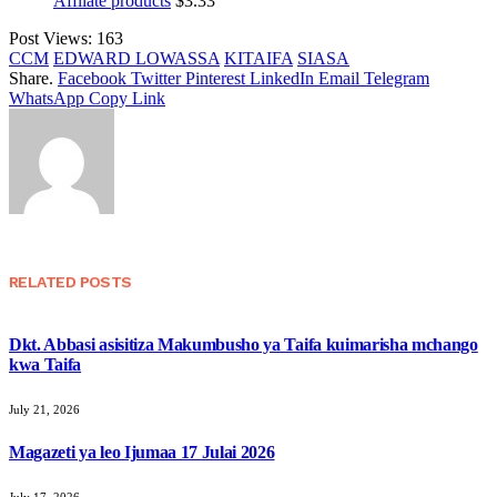
Affliate products
$
3.33
Post Views:
163
CCM
EDWARD LOWASSA
KITAIFA
SIASA
Share.
Facebook
Twitter
Pinterest
LinkedIn
Email
Telegram
WhatsApp
Copy Link
RELATED
POSTS
Dkt. Abbasi asisitiza Makumbusho ya Taifa kuimarisha mchango
kwa Taifa
July 21, 2026
Magazeti ya leo Ijumaa 17 Julai 2026
July 17, 2026